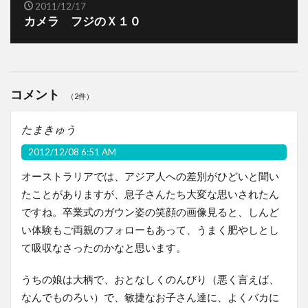
2011/12/17
カメラ フジのＸ１０
コメント
（2件）
たまきゅう
2012/12/08 6:51 AM
オーストラリアでは、アジア人への差別がひどいと聞い
たことがありますが、息子さんたち大変な思いされたん
ですね。卒業式のガウン姿の笑顔の画像見ると、しんど
い体験もご両親のフォローもあって、うまく肥やしとし
て吸収なさったのかなと思います。
うちの娘は大柄で、おとなしくのんびり（悪く言えば、
なんでものろい）で、敏捷なお子さん達に、よくバカに