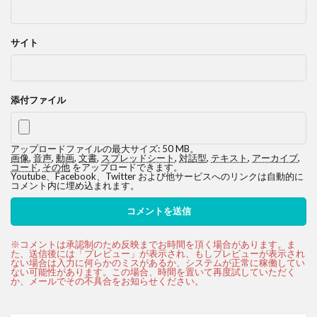
サイト
添付ファイル
アップロードファイルの最大サイズ: 50 MB。
画像
,
音声
,
動画
,
文書
,
スプレッドシート
,
対話型
,
テキスト
,
アーカイブ
,
コード
,
その他
をアップロードできます。
Youtube、Facebook、Twitter および他サービスへのリンクは自動的に
コメント内に埋め込まれます。