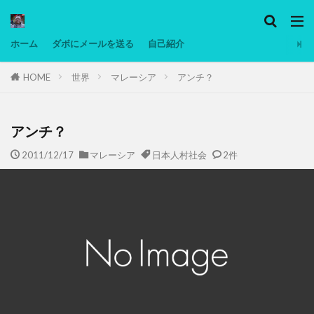
カテゴリー
ホーム
ダボにメールを送る
自己紹介
HOME
世界
マレーシア
アンチ？
タグ
Ninjatrader
PC
グリグリ画像
マレーシア動画
ヨーグルト
アンチ？
低温調理・スロークッカー
低糖質ダイエット
2011/12/17
マレーシア
日本人村社会
2件
備忘録
動画
日本人村社会
脱水シート
検索