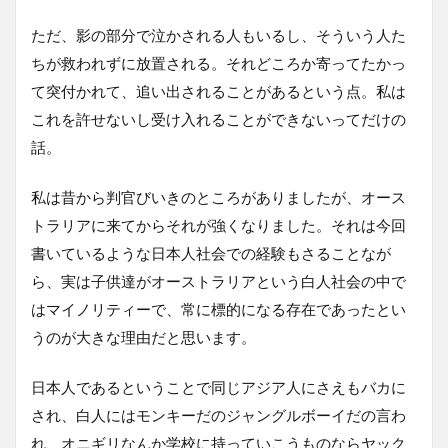
ただ、影の部分で泣かされる人もいるし、そういう人た
ちが救われずに放置される。それどころか寄ってたかっ
て突付かれて、追い出されることがあるという点。私は
これを許せないし受け入れることができないってだけの
話。
私は昔から判官びいきのところがありましたが、オース
トラリアに来てからそれが強くなりました。それは今回
書いているような日本人社会での経験もさることなが
ら、実は子供達がオーストラリアという白人社会の中で
はマイノリティーで、常に標的になる存在であったとい
うのが大きな理由だと思います。
日本人であるということで同じアジア人にさえもバカに
され、白人にはモンキーだのジャングルボーイだの言わ
れ、オニギリなんか学校に持っていこうものならヤック