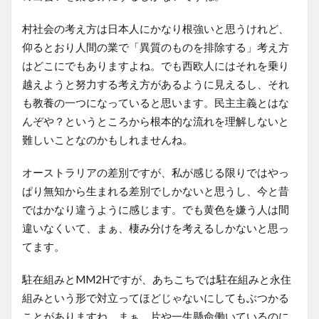
村社会の考え方は日本人にかなり根強いと思うけれど、
仰るとおり人間の業で「異質のものを排除する」考え方
はどこにでもありますよね。でも西欧人にはそれを乗り
越えようと努力する考え方があるように見えるし、それ
も教養の一つになっていると思います。民主主義とはな
んぞや？というところから根本的な流れを理解しないと
難しいことなのかもしれませんね。
オーストラリアの差別ですが、私が感じる限りではやっ
ぱり無知から生まれる差別でしかないと思うし、今と昔
ではかなり違うように感じます。でも黄色を嫌う人は間
違いなくいて、まぁ、棲み分けを考えるしかないと思っ
てます。
駐在組みとMM2Hですが、あちこちでは駐在組みと永住
組みという形で対立ってほどじゃないにしてもぶつかる
ことがありますね。まぁ、片や一生懸命働いているのに