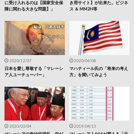
に受け入れるのは【国家安全保
き用サイト】が出来た。ビジネ
障に関わる大きな問題】」
ス ＆ MM2H等
2020/12/07
2020/04/08
日本を愛し尊敬する「マレーシ
マハティール氏の「将来の考え
ア人ユーチューバー」
方」を聞いてみよう
2020/03/04
2019/04/13
マレーシアの政治的混乱。何が
マレーシア人だけが買える「元