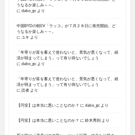
うなるか楽しみ～～。
に
dabo_gc
より
中国BYDの軽EV「ラッコ」が７月２８日に発売開始。ど
うなるか楽しみ～～。
に
ユキ
より
「年寄りが富を蓄えて使わないと、景気が悪くなって、経
済が弱まってしまう」って有り得ないでしょう
に
dabo_gc
より
「年寄りが富を蓄えて使わないと、景気が悪くなって、経
済が弱まってしまう」って有り得ないでしょう
に
読者
より
【円安】は本当に悪いことなのか？
に
dabo_gc
より
【円安】は本当に悪いことなのか？
に
鈴木秀則
より