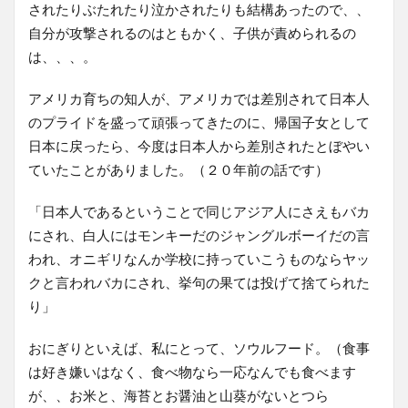
されたりぶたれたり泣かされたりも結構あったので、、
自分が攻撃されるのはともかく、子供が責められるの
は、、、。
アメリカ育ちの知人が、アメリカでは差別されて日本人
のプライドを盛って頑張ってきたのに、帰国子女として
日本に戻ったら、今度は日本人から差別されたとぼやい
ていたことがありました。（２０年前の話です）
「日本人であるということで同じアジア人にさえもバカ
にされ、白人にはモンキーだのジャングルボーイだの言
われ、オニギリなんか学校に持っていこうものならヤッ
クと言われバカにされ、挙句の果ては投げて捨てられた
り」
おにぎりといえば、私にとって、ソウルフード。（食事
は好き嫌いはなく、食べ物なら一応なんでも食べます
が、、お米と、海苔とお醤油と山葵がないとつら