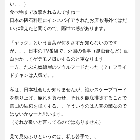
い、、）
食べ物まで攻撃されるんですねー
日本の懐石料理にインスパイアされたお店も海外ではだ
いぶ増えたと聞くので、隔世の感があります。
「ヤック」という言葉が何をさすか知らないのです
が、、、日本のTV番組で、外国の食事（昆虫食など）面
白おかしくゲテモノ扱いするのと重なります。
一方、たぶん奴隷層のソウルフードだった（？）フライ
ドチキンは人気で。。
私は、日本社会しか知りませんが、誰かスケープゴード
を祭り上げ、穢れを負わせ、それを徹底排除することで
集団の結束を強くする、、そういうのは人間の業なので
はないかなーと思います。
（それが良いと言ってるのではありません）
見て見ぬふりというのは、私も苦手で、、