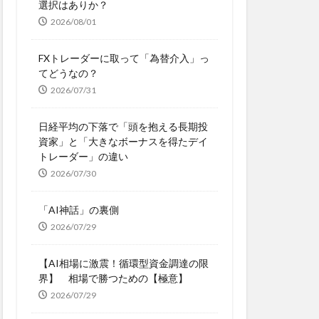
選択はありか？
2026/08/01
FXトレーダーに取って「為替介入」っ
てどうなの？
2026/07/31
日経平均の下落で「頭を抱える長期投
資家」と「大きなボーナスを得たデイ
トレーダー」の違い
2026/07/30
「AI神話」の裏側
2026/07/29
【AI相場に激震！循環型資金調達の限
界】 相場で勝つための【極意】
2026/07/29