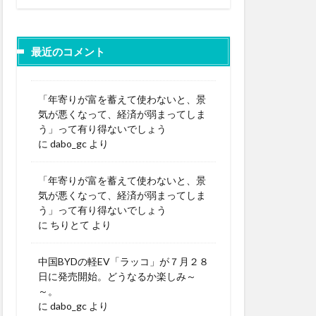
最近のコメント
「年寄りが富を蓄えて使わないと、景
気が悪くなって、経済が弱まってしま
う」って有り得ないでしょう
に
dabo_gc
より
「年寄りが富を蓄えて使わないと、景
気が悪くなって、経済が弱まってしま
う」って有り得ないでしょう
に
ちりとて
より
中国BYDの軽EV「ラッコ」が７月２８
日に発売開始。どうなるか楽しみ～
～。
に
dabo_gc
より