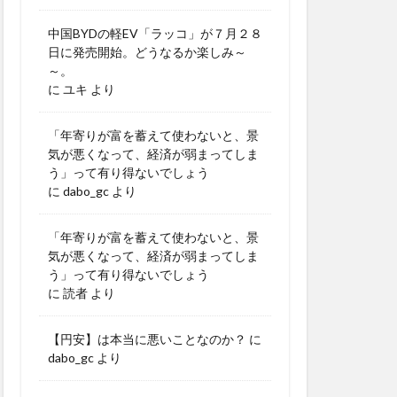
中国BYDの軽EV「ラッコ」が７月２８
日に発売開始。どうなるか楽しみ～
～。
に
ユキ
より
「年寄りが富を蓄えて使わないと、景
気が悪くなって、経済が弱まってしま
う」って有り得ないでしょう
に
dabo_gc
より
「年寄りが富を蓄えて使わないと、景
気が悪くなって、経済が弱まってしま
う」って有り得ないでしょう
に
読者
より
【円安】は本当に悪いことなのか？
に
dabo_gc
より