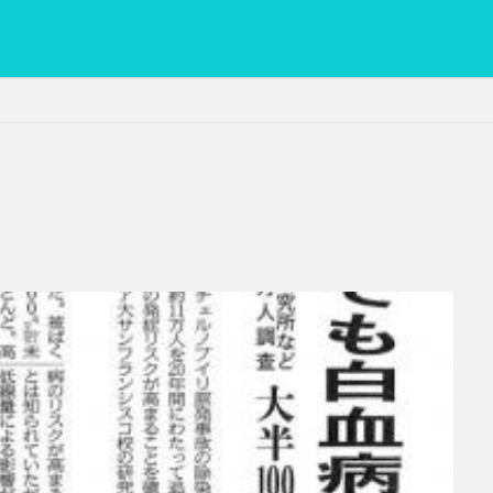
PC
グリグリ画像
マレーシア動画
ヨーグルト
低温調理・ス
備忘録
動画
日本人村社会
脱水シート
検索