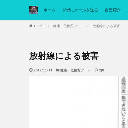
ホーム
ダボにメールを送る
自己紹介
カテゴリー
HOME
健康・低糖質フード
放射線による被害
タグ
放射線による被害
Ninjatrader
低糖質ダイエット
2012/11/11
健康・低糖質フード
2件