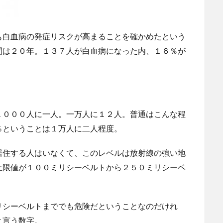
も白血病の発症リスクが高まることを確かめたという
間は２０年。１３７人が白血病になった内、１６％が
１０００人に一人。一万人に１２人。普通はこんな程
％ということは１万人に二人程度。
居住する人はいなくて、このレベルは放射線の強い地
上限値が１００ミリシーベルトから２５０ミリシーベ
リシーベルトまででも危険だということなのだけれ
と言う数字。