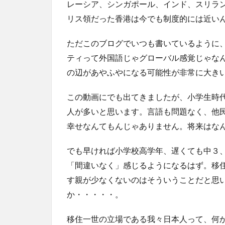
レーシア、シンガポール、インド、スリラ
リス領だった香港は今でも制度的には近い
ただこのブログでいつも書いているように
ティって外国語じゃグローバル感覚じゃな
の辺があやふやになる可能性が非常に大き
この動画にでも出てきましたが、小学生時
人が多いと思います。言語も問題なく、他
幸せなんてもんじゃありません。将来はな
でも早ければ小学校高学年、遅くても中３
「間違いなく」感じるようになるはず。移
す親が少なくないのはそういうことだと思
か・・・・・。
移住一世の立場である我々日本人って、何