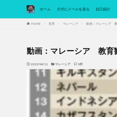
ホーム
ダボにメールを送る
自己紹介
カテゴリー
HOME
世界
マレーシア
動画：マレーシア 
タグ
動画：マレーシア 教育
Ninjatrader
低糖質ダイエット
2013/04/11
マレーシア
0件