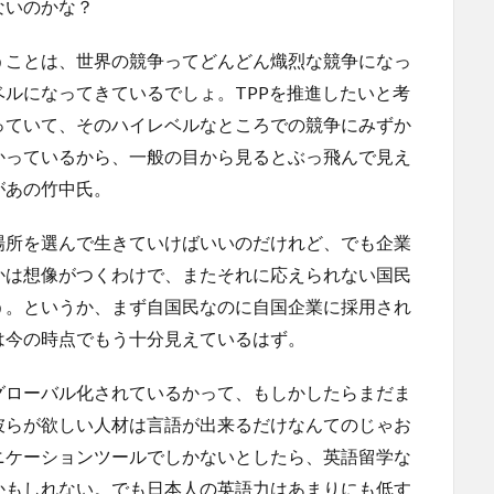
ないのかな？
うことは、世界の競争ってどんどん熾烈な競争になっ
ルになってきているでしょ。TPPを推進したいと考
っていて、そのハイレベルなところでの競争にみずか
かっているから、一般の目から見るとぶっ飛んで見え
があの竹中氏。
場所を選んで生きていけばいいのだけれど、でも企業
かは想像がつくわけで、またそれに応えられない国民
う。というか、まず自国民なのに自国企業に採用され
は今の時点でもう十分見えているはず。
グローバル化されているかって、もしかしたらまだま
彼らが欲しい人材は言語が出来るだけなんてのじゃお
ニケーションツールでしかないとしたら、英語留学な
かもしれない。でも日本人の英語力はあまりにも低す