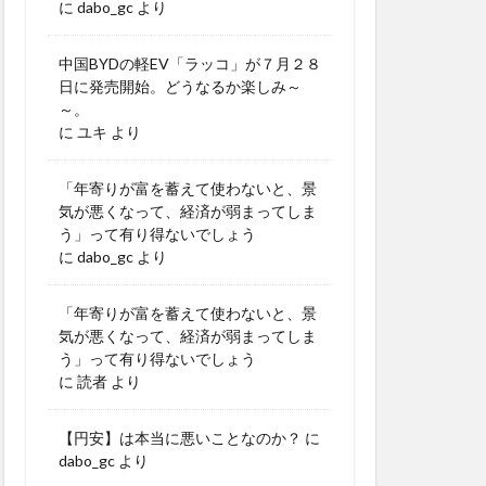
に
dabo_gc
より
中国BYDの軽EV「ラッコ」が７月２８
日に発売開始。どうなるか楽しみ～
～。
に
ユキ
より
「年寄りが富を蓄えて使わないと、景
気が悪くなって、経済が弱まってしま
う」って有り得ないでしょう
に
dabo_gc
より
「年寄りが富を蓄えて使わないと、景
気が悪くなって、経済が弱まってしま
う」って有り得ないでしょう
に
読者
より
【円安】は本当に悪いことなのか？
に
dabo_gc
より