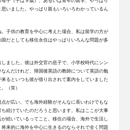
る母子（子は９歳）、あるいは青年の留学、やっぱり
と思いました。やっぱり親もいろいろわかっているん
ね。子供の教育を中心に考えた場合、私は留学の方が
の国だとしても移住永住はやっぱりいろんな問題が多
出しました。彼は外交官の息子で、小学校時代にシン
けなんだけれど、帰国後英語の教師について英語の勉
が来るといつも彼が借り出されて案内をしていました
た。（笑）
視点が広い。でも海外経験がそんなに長いわけでもな
育ち続けていたのだろうと思います。私はここが大事
活が続いているってこと。移住の場合、海外で生活し
、将来的に海外を中心に生きるのならそれで全く問題