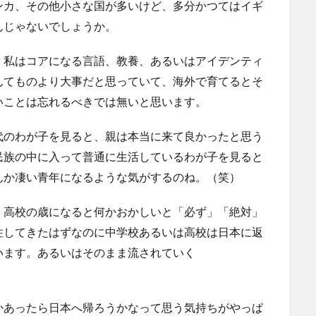
ンカ、その他小さな国が多いけど、多分かつてはイギ
んじゃないでしょうか。
、私はコアになる言語、教養、あるいはアイデンティ
んてものより大事だと思っていて、海外で育てるとそ
いことは忘れるべきでは無いと思います。
代のわが子を見ると、親は本当に来て良かったと思う
民族の中に入って普通に生活しているわが子を見ると
んか凄い青年になるような気がするのね。（笑）
、高校の歳になると何かおかしいと「必ず」「絶対」
住してきたはずなのに中学校あるいは高校は日本に返
います。あるいはそのまま流されていく
かあったら日本へ帰ろうかなって思う気持ちがやっぱ