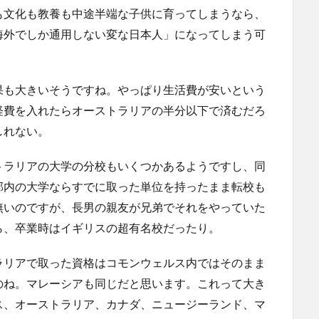
も文化も教養も中途半端な子供に育ってしまうなら、
海外でしか通用しない変な日本人」になってしまう可
果も大きいそうですね。やっぱり生活費が安いという
経費を入れたらオーストラリアの半分以下で済むだろ
しれない。
トラリアの大学の分校もいくつかあるようですし、同
邦内の大学ならすでに取った単位を持ったまま転校も
無いのですが、長男の親友が兄弟でそれをやっていた
ら、卒業時はイギリスの超有名校だったり。
ラリアで取った資格はコモンウェルス内ではそのまま
のね。マレーシアも同じだと思います。これって大き
ス、オーストラリア、カナダ、ニュージーランド、マ