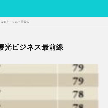
教育観光ビジネス最前線
観光ビジネス最前線
PC
グリグリ画像
マレーシア動画
ヨーグルト
低温調理・ス
備忘録
動画
日本人村社会
脱水シート
検索