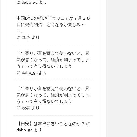
に
dabo_gc
より
中国BYDの軽EV「ラッコ」が７月２８
日に発売開始。どうなるか楽しみ～
～。
に
ユキ
より
「年寄りが富を蓄えて使わないと、景
気が悪くなって、経済が弱まってしま
う」って有り得ないでしょう
に
dabo_gc
より
「年寄りが富を蓄えて使わないと、景
気が悪くなって、経済が弱まってしま
う」って有り得ないでしょう
に
読者
より
【円安】は本当に悪いことなのか？
に
dabo_gc
より