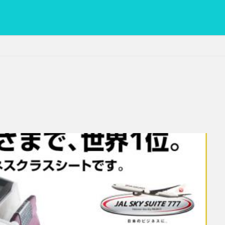
PC
グリグリ画像
マレーシア動画
ヨーグルト
低温調理・ス
備忘録
動画
日本人村社会
脱水シート
検索