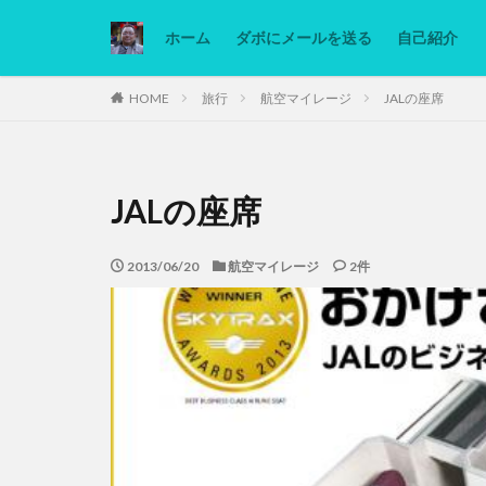
ホーム
ダボにメールを送る
自己紹介
カテゴリー
HOME
旅行
航空マイレージ
JALの座席
タグ
JALの座席
Ninjatrader
低糖質ダイエット
2013/06/20
航空マイレージ
2件