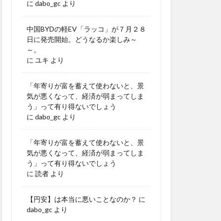
に
dabo_gc
より
中国BYDの軽EV「ラッコ」が７月２８
日に発売開始。どうなるか楽しみ～
～。
に
ユキ
より
「年寄りが富を蓄えて使わないと、景
気が悪くなって、経済が弱まってしま
う」って有り得ないでしょう
に
dabo_gc
より
「年寄りが富を蓄えて使わないと、景
気が悪くなって、経済が弱まってしま
う」って有り得ないでしょう
に
読者
より
【円安】は本当に悪いことなのか？
に
dabo_gc
より