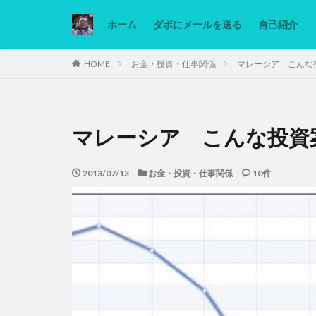
ホーム
ダボにメールを送る
自己紹介
カテゴリー
HOME
お金・投資・仕事関係
マレーシア こんな
タグ
マレーシア こんな投資
Ninjatrader
低糖質ダイエット
2013/07/13
お金・投資・仕事関係
10件