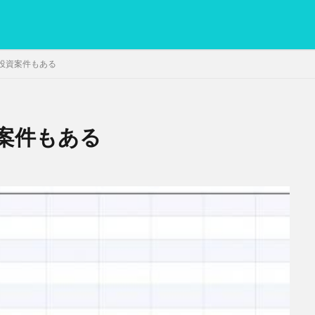
投資案件もある
案件もある
PC
グリグリ画像
マレーシア動画
ヨーグルト
低温調理・ス
備忘録
動画
日本人村社会
脱水シート
検索