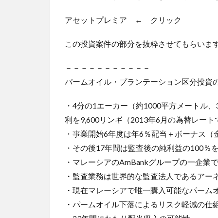
アセットプレミア ← クリック
この投資案件の部分を抜粋させてもらいま
－－－－－－－－－－－
パームオイル・プランテーション区分投資
・4分の1エーカー（約1000平方メートル
利を9,600リンギ（2013年6月の為替レー
・事業開始6年度は年6％配当＋ボーナス（
・その後17年間は監査後の純利益の100％
・マレーシアのAmBankグループの一企
・監査業務は世界的な監査法人であるアー
・現在マレーシアで唯一購入可能なパーム
・パームオイル下落によるリスク軽減の仕