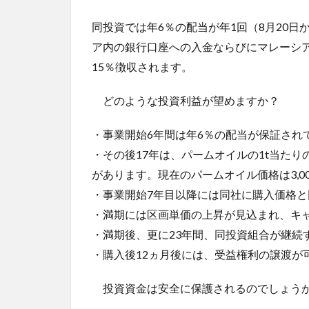
同投資では年6％の配当が年1回（8月20日
ア内の銀行口座への入金ならびにマレーシ
15％徴収されます。
どのような投資利益が望めますか？
・事業開始6年間は年6％の配当が保証され
・その後17年は、パームオイルの1t当たり
があります。現在のパームオイル価格は3,0
・事業開始7年目以降には同社に購入価格
・満期には区画単価の上昇が見込まれ、キ
・満期後、更に23年間、同投資組合が継続
・購入後12ヵ月後には、受益権利の譲渡が
投資資金は安全に保護されるのでしょう