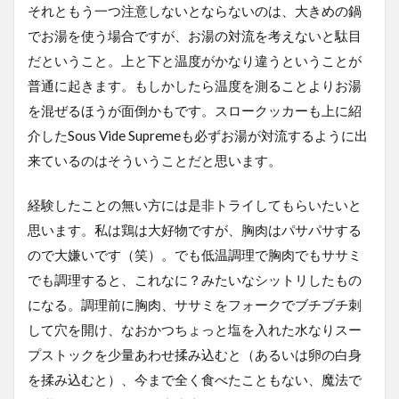
それともう一つ注意しないとならないのは、大きめの鍋
でお湯を使う場合ですが、お湯の対流を考えないと駄目
だということ。上と下と温度がかなり違うということが
普通に起きます。もしかしたら温度を測ることよりお湯
を混ぜるほうが面倒かもです。スロークッカーも上に紹
介したSous Vide Supremeも必ずお湯が対流するように出
来ているのはそういうことだと思います。
経験したことの無い方には是非トライしてもらいたいと
思います。私は鶏は大好物ですが、胸肉はパサパサする
ので大嫌いです（笑）。でも低温調理で胸肉でもササミ
でも調理すると、これなに？みたいなシットリしたもの
になる。調理前に胸肉、ササミをフォークでブチブチ刺
して穴を開け、なおかつちょっと塩を入れた水なりスー
プストックを少量あわせ揉み込むと（あるいは卵の白身
を揉み込むと）、今まで全く食べたこともない、魔法で