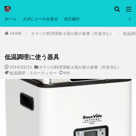
カテゴリー
ホーム
ダボにメールを送る
自己紹介
HOME
オヤジの料理実験＆我が家の食事（外食含む）
低温調
タグ
Ninjatrader
PC
グリグリ画像
マレーシア動画
ヨーグルト
低温調理に使う器具
低温調理・スロークッカー
低糖質ダイエット
2014/03/15
オヤジの料理実験＆我が家の食事（外食含む）
低温調理・スロークッカー
4件
備忘録
動画
日本人村社会
脱水シート
検索