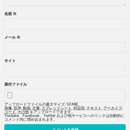
名前
※
メール
※
サイト
添付ファイル
アップロードファイルの最大サイズ: 50 MB。
画像
,
音声
,
動画
,
文書
,
スプレッドシート
,
対話型
,
テキスト
,
アーカイブ
,
コード
,
その他
をアップロードできます。
Youtube、Facebook、Twitter および他サービスへのリンクは自動的に
コメント内に埋め込まれます。