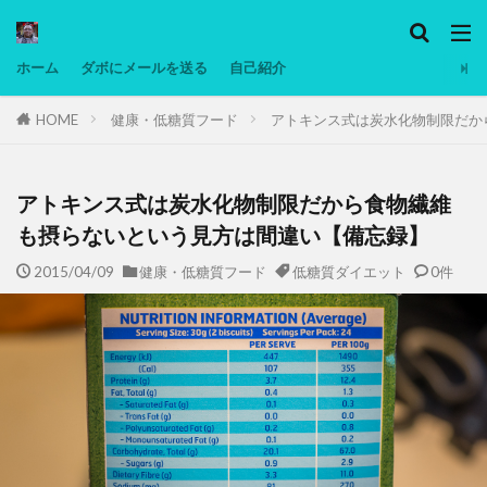
カテゴリー
ホーム
ダボにメールを送る
自己紹介
HOME
健康・低糖質フード
アトキンス式は炭水化物制限だか
タグ
Ninjatrader
PC
グリグリ画像
マレーシア動画
ヨーグルト
アトキンス式は炭水化物制限だから食物繊維
低温調理・スロークッカー
低糖質ダイエット
も摂らないという見方は間違い【備忘録】
備忘録
動画
日本人村社会
脱水シート
2015/04/09
健康・低糖質フード
低糖質ダイエット
0件
検索