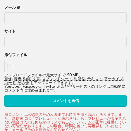
メール
※
サイト
添付ファイル
アップロードファイルの最大サイズ: 50 MB。
画像
,
音声
,
動画
,
文書
,
スプレッドシート
,
対話型
,
テキスト
,
アーカイブ
,
コード
,
その他
をアップロードできます。
Youtube、Facebook、Twitter および他サービスへのリンクは自動的に
コメント内に埋め込まれます。