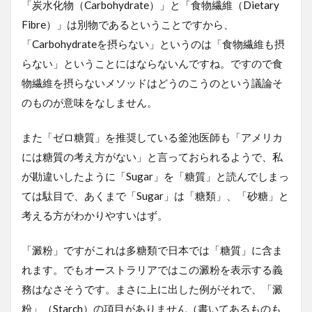
「炭水化物（Carbohydrate）」と「食物繊維（Dietary
Fibre）」は別物であるということですから、
「Carbohydrateを摂らない」というのは「食物繊維も摂
らない」ということにはならないんですね。ですので食
物繊維を摂らないメソッドはどうのこうのという議論そ
のものが意味をなしません。
また「ゼロ糖質」を推奨している釜池医師も「アメリカ
には糖質の考え方がない」と言っておられるようで、私
が勘違いしたように「Sugar」を「糖質」と読んでしまっ
ては駄目で、あくまで「Sugar」は「糖類」、「砂糖」と
考える方がわかりやすいはず。
「澱粉」ですがこれは多糖類で日本では「糖質」に含ま
れます。でもオーストラリアではこの澱粉を表示する義
務はなさそうです。まさに上に出した例がそれで、「澱
粉」（Starch）の項目がありません（書いてあるものも