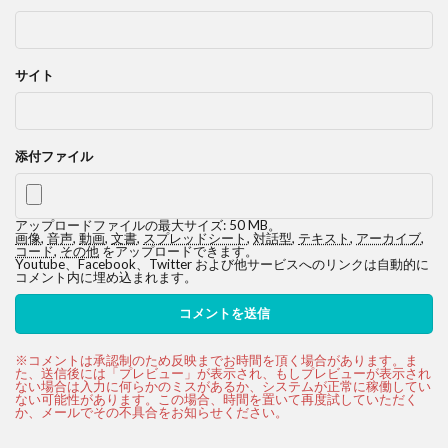
サイト
添付ファイル
アップロードファイルの最大サイズ: 50 MB。
画像
,
音声
,
動画
,
文書
,
スプレッドシート
,
対話型
,
テキスト
,
アーカイブ
,
コード
,
その他
をアップロードできます。
Youtube、Facebook、Twitter および他サービスへのリンクは自動的に
コメント内に埋め込まれます。