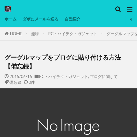
カテゴリー
ホーム
ダボにメールを送る
自己紹介
HOME
趣味
PC・ハイテク・ガジェット
グーグルマップ
タグ
Ninjatrader
PC
グリグリ画像
マレーシア動画
低温調理・スロークッカー
低糖質ダイエット
備忘
グーグルマップをブログに貼り付ける方法
日本人村社会
脱水シート
【備忘録】
2015/06/15
PC・ハイテク・ガジェット
,
ブログに関して
検索
備忘録
0件