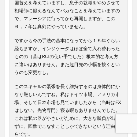
国替えを考えていますし、息子の就職をやめさせて
相場師に鍛えるなんてバカなことを考えていますの
で、マレーシアに行ってから再開しますが、この
６，７年は真剣にやっていません。
ですから今の手法の基本になってから１５年ぐらい
経ちますが、インジケータはほぼ全て入れ替わった
ものの（昔はRCIの使い手でした）根本的な考え方
に違いはありません。また超目先の小幅を抜くとい
うのも変更なし。
このスキャルの緊張を長く維持するのは身体的にか
なり厳しいんですね。私はドイツ市場、アメリカ市
場、そして日本市場も見ていましたから（当時はFX
はしない。先物専門）寝る暇もありませんでした。
これは私の器が小さいがために、大きな勝負が出来
ずに、回数でこなすことしかできないという理由か
らです。