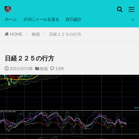
カテゴリー
ホーム
ダボにメールを送る
自己紹介
HOME
相場
日経２２５の行方
タグ
Ninjatrader
PC
グリグリ画像
マレーシア動画
ヨーグルト
日経２２５の行方
低温調理・スロークッカー
低糖質ダイエット
2015/07/08
相場
13件
備忘録
動画
日本人村社会
脱水シート
検索