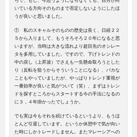
ろで、もし、今思うようにならなくても、自分が向
いている方向そのものまで否定しないようにしたほ
うが良いと思いました。
① 私のスキャルそのものの歴史は長く、日経２２
５から入りまして、もうそろそろ２０年になると思
いますが、当時は大きな流れより超目先のオシレー
タを多用していました。ですので、下げトレンドの
中の戻し（上昇波）でさえも一生懸命取ろうとした
り（反転を狙うからそういうことになる）、バカな
こともやっていましたが、やっぱりトレンド重視が
一番効率が良いと気がついて（笑）、まずはトレン
ドを探すところからスタートする今の手法になるの
に３，４年掛かったでしょうか。
でも実は今もそれを続けているというより、もうほ
とんど引退しています。というか休憩中で気が向い
た時にしかトレードしません。またマレーシアへの