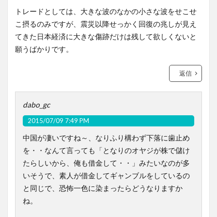
トレードとしては、大きな波のなかの小さな波をせこせ
こ摂るのみですが、震災以降せっかく回復の兆しが見え
てきた日本経済に大きな傷跡だけは残して欲しくないと
願うばかりです。
返信
dabo_gc
2015/07/09 7:49 PM
中国が凄いですね～、なりふり構わず下落に歯止め
を・・なんて言っても「となりのオヤジが株で儲け
たらしいから、俺も借金して・・」みたいなのが多
いそうで、素人が借金してギャンブルをしているの
と同じで、恐怖一色に染まったらどうなりますか
ね。