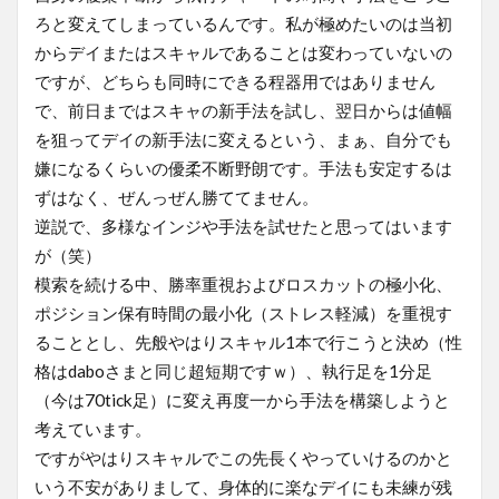
ろと変えてしまっているんです。私が極めたいのは当初
からデイまたはスキャルであることは変わっていないの
ですが、どちらも同時にできる程器用ではありません
で、前日まではスキャの新手法を試し、翌日からは値幅
を狙ってデイの新手法に変えるという、まぁ、自分でも
嫌になるくらいの優柔不断野朗です。手法も安定するは
ずはなく、ぜんっぜん勝ててません。
逆説で、多様なインジや手法を試せたと思ってはいます
が（笑）
模索を続ける中、勝率重視およびロスカットの極小化、
ポジション保有時間の最小化（ストレス軽減）を重視す
ることとし、先般やはりスキャル1本で行こうと決め（性
格はdaboさまと同じ超短期ですｗ）、執行足を1分足
（今は70tick足）に変え再度一から手法を構築しようと
考えています。
ですがやはりスキャルでこの先長くやっていけるのかと
いう不安がありまして、身体的に楽なデイにも未練が残