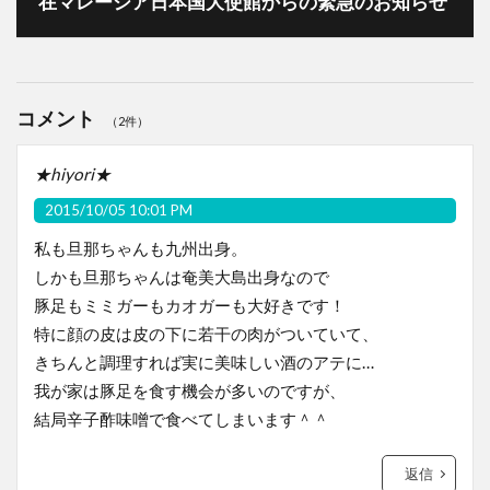
在マレーシア日本国大使館からの緊急のお知らせ
コメント
（2件）
★hiyori★
2015/10/05 10:01 PM
私も旦那ちゃんも九州出身。
しかも旦那ちゃんは奄美大島出身なので
豚足もミミガーもカオガーも大好きです！
特に顔の皮は皮の下に若干の肉がついていて、
きちんと調理すれば実に美味しい酒のアテに…
我が家は豚足を食す機会が多いのですが、
結局辛子酢味噌で食べてしまいます＾＾
返信