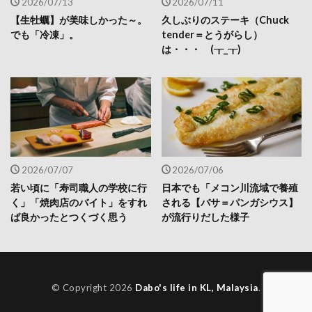
2026/07/13
2026/07/11
【生牡蠣】が美味しかった～。
久しぶりのステーキ（Chuck
でも「冷凍」。
tender＝とうがらし）
は・・・ (┰_┰)
2026/07/07
2026/07/06
若い頃に「寿司職人の学校に行
日本でも「メコン川流域で養殖
く」「焼肉店のバイト」をすれ
される【バサ＝パンガシウス】
ば良かったとつくづく思う
が流行りだした様子
© Copyright 2026
Dabo's life in KL, Malaysia
.