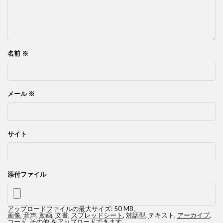
名前
※
メール
※
サイト
添付ファイル
アップロードファイルの最大サイズ: 50 MB。
画像
,
音声
,
動画
,
文書
,
スプレッドシート
,
対話型
,
テキスト
,
アーカイブ
,
コード
,
その他
をアップロードできます。