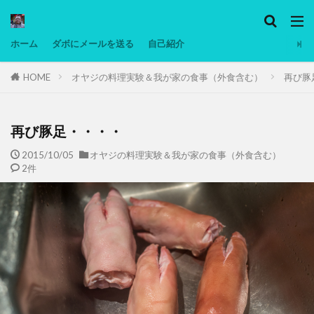
カテゴリー
ホーム
ダボにメールを送る
自己紹介
HOME
オヤジの料理実験＆我が家の食事（外食含む）
再び豚
タグ
Ninjatrader
PC
グリグリ画像
マレーシア動画
ヨーグルト
再び豚足・・・・
低温調理・スロークッカー
低糖質ダイエット
2015/10/05
オヤジの料理実験＆我が家の食事（外食含む）
2件
備忘録
動画
日本人村社会
脱水シート
検索