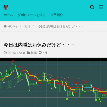
カテゴリー
ホーム
ダボにメールを送る
自己紹介
HOME
相場
今日は内職はお休みだけど・・・
タグ
Ninjatrader
PC
グリグリ画像
マレーシア動画
ヨーグルト
今日は内職はお休みだけど・・・
低温調理・スロークッカー
低糖質ダイエット
2015/12/08
相場
6件
備忘録
動画
日本人村社会
脱水シート
検索