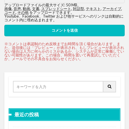
アップロードファイルの最大サイズ: 50 MB。
画像
,
音声
,
動画
,
文書
,
スプレッドシート
,
対話型
,
テキスト
,
アーカイブ
,
コード
,
その他
をアップロードできます。
Youtube、Facebook、Twitter および他サービスへのリンクは自動的に
コメント内に埋め込まれます。
最近の投稿