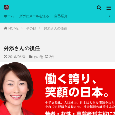
カテゴリー
ホーム
ダボにメールを送る
自己紹介
HOME
その他
舛添さんの後任
タグ
Ninjatrader
PC
グリグリ画像
マレーシア動画
ヨーグルト
舛添さんの後任
低温調理・スロークッカー
低糖質ダイエット
2016/06/01
その他
2件
備忘録
動画
日本人村社会
脱水シート
検索