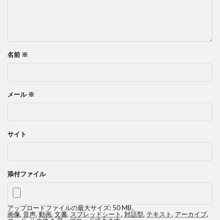
名前
※
メール
※
サイト
添付ファイル
アップロードファイルの最大サイズ: 50 MB。
画像
,
音声
,
動画
,
文書
,
スプレッドシート
,
対話型
,
テキスト
,
アーカイブ
,