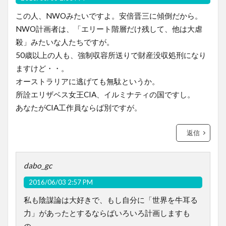
この人、NWOみたいですよ。安倍晋三に傾倒だから。
NWO計画者は、「エリート階層だけ残して、他は大虐
殺」みたいな人たちですが。
50歳以上の人も、強制収容所送りで財産没収処刑になり
ますけど・・。
オーストラリアに逃げても無駄というか。
所詮エリザベス女王CIA、イルミナティの国ですし。
あなたがCIA工作員ならば別ですが。
返信
dabo_gc
2016/06/03 2:57 PM
私も陰謀論は大好きで、もし自分に「世界を牛耳る
力」があったとするならばいろいろ計画しますも