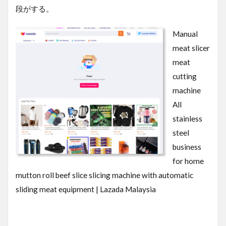
段がする。
Manual
meat slicer
meat
cutting
machine
All
stainless
steel
business
for home
mutton roll beef slice slicing machine with automatic
sliding meat equipment | Lazada Malaysia