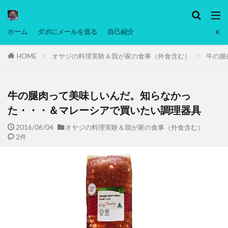
カテゴリー
ホーム
ダボにメールを送る
自己紹介
HOME
オヤジの料理実験＆我が家の食事（外食含む）
牛の腿
タグ
Ninjatrader
PC
グリグリ画像
マレーシア動画
ヨーグルト
牛の腿肉って美味しいんだ。知らなかっ
低温調理・スロークッカー
低糖質ダイエット
た・・・＆マレーシアで買いたい調理器具
備忘録
動画
日本人村社会
脱水シート
2016/06/04
オヤジの料理実験＆我が家の食事（外食含む）
2件
検索