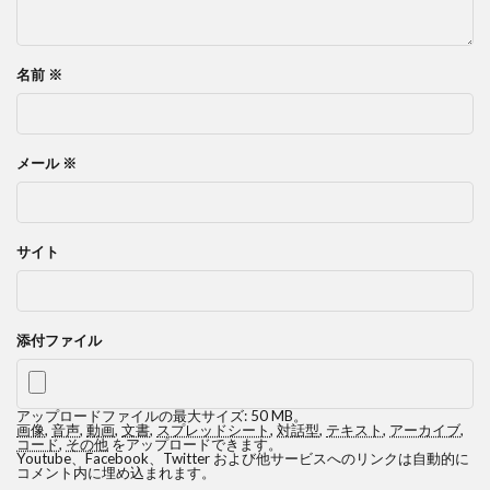
名前
※
メール
※
サイト
添付ファイル
アップロードファイルの最大サイズ: 50 MB。
画像
,
音声
,
動画
,
文書
,
スプレッドシート
,
対話型
,
テキスト
,
アーカイブ
,
コード
,
その他
をアップロードできます。
Youtube、Facebook、Twitter および他サービスへのリンクは自動的に
コメント内に埋め込まれます。