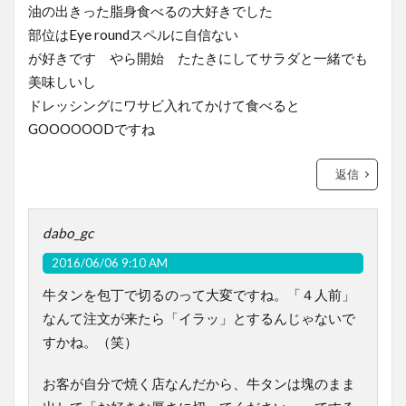
油の出きった脂身食べるの大好きでした
部位はEye roundスペルに自信ない
が好きです やら開始 たたきにしてサラダと一緒でも
美味しいし
ドレッシングにワサビ入れてかけて食べると
GOOOOOODですね
返信
dabo_gc
2016/06/06 9:10 AM
牛タンを包丁で切るのって大変ですね。「４人前」
なんて注文が来たら「イラッ」とするんじゃないで
すかね。（笑）
お客が自分で焼く店なんだから、牛タンは塊のまま