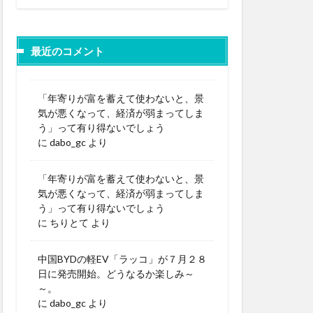
最近のコメント
「年寄りが富を蓄えて使わないと、景
気が悪くなって、経済が弱まってしま
う」って有り得ないでしょう
に
dabo_gc
より
「年寄りが富を蓄えて使わないと、景
気が悪くなって、経済が弱まってしま
う」って有り得ないでしょう
に
ちりとて
より
中国BYDの軽EV「ラッコ」が７月２８
日に発売開始。どうなるか楽しみ～
～。
に
dabo_gc
より