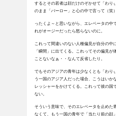
するとその若者は顔だけのぞかせて「わり
のまま「バーロー」と心の中で言って（笑
ったくよ～と思いながら、エレベータの中
れがオージーだったら怒らないのに。
これって間違いのない人種偏見が自分の中
「瞬間」に出てくる。これってその偏見が
ことないなぁ・・なんて反省したり。
でもそのアジアの青年は少なくとも「わり
う一国のアジア人だった場合、こうはいか
レッシャーをかけてくる。これって彼の国
ない。
そういう意味で、そのエレベータを止めた
なくて、もう一国の青年で「当たり前の顔