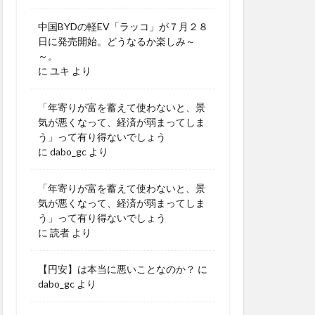
中国BYDの軽EV「ラッコ」が７月２８
日に発売開始。どうなるか楽しみ～
～。
に
ユキ
より
「年寄りが富を蓄えて使わないと、景
気が悪くなって、経済が弱まってしま
う」って有り得ないでしょう
に
dabo_gc
より
「年寄りが富を蓄えて使わないと、景
気が悪くなって、経済が弱まってしま
う」って有り得ないでしょう
に
読者
より
【円安】は本当に悪いことなのか？
に
dabo_gc
より