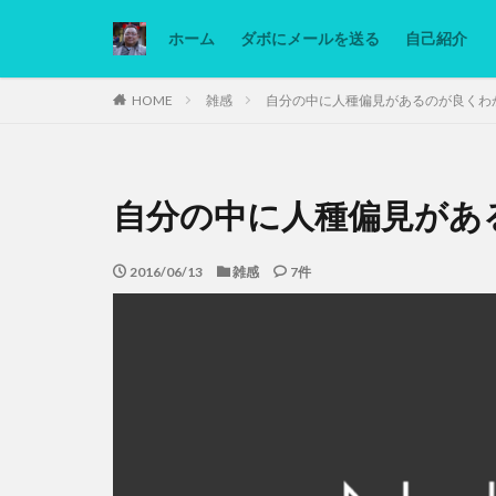
ホーム
ダボにメールを送る
自己紹介
カテゴリー
HOME
雑感
自分の中に人種偏見があるのが良くわ
タグ
自分の中に人種偏見があ
Ninjatrader
低糖質ダイエット
2016/06/13
雑感
7件