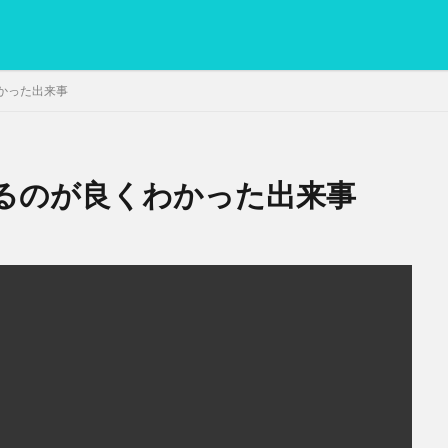
かった出来事
るのが良くわかった出来事
PC
グリグリ画像
マレーシア動画
ヨーグルト
低温調理・ス
備忘録
動画
日本人村社会
脱水シート
検索