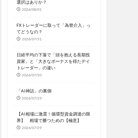
選択はありか？
2026/08/01
FXトレーダーに取って「為替介入」っ
てどうなの？
2026/07/31
日経平均の下落で「頭を抱える長期投
資家」と「大きなボーナスを得たデイ
トレーダー」の違い
2026/07/30
「AI神話」の裏側
2026/07/29
【AI相場に激震！循環型資金調達の限
界】 相場で勝つための【極意】
2026/07/29