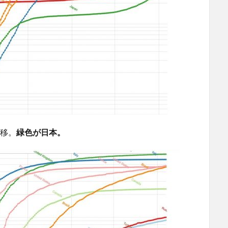
移。
緑色が日本。