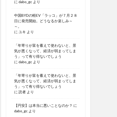
に
dabo_gc
より
中国BYDの軽EV「ラッコ」が７月２８
日に発売開始。どうなるか楽しみ～
～。
に
ユキ
より
「年寄りが富を蓄えて使わないと、景
気が悪くなって、経済が弱まってしま
う」って有り得ないでしょう
に
dabo_gc
より
「年寄りが富を蓄えて使わないと、景
気が悪くなって、経済が弱まってしま
う」って有り得ないでしょう
に
読者
より
【円安】は本当に悪いことなのか？
に
dabo_gc
より