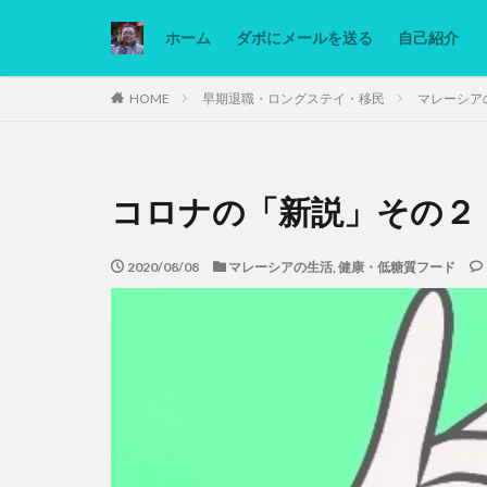
ホーム
ダボにメールを送る
自己紹介
カテゴリー
HOME
早期退職・ロングステイ・移民
マレーシア
タグ
コロナの「新説」その２
Ninjatrader
低糖質ダイエット
2020/08/08
マレーシアの生活
,
健康・低糖質フード