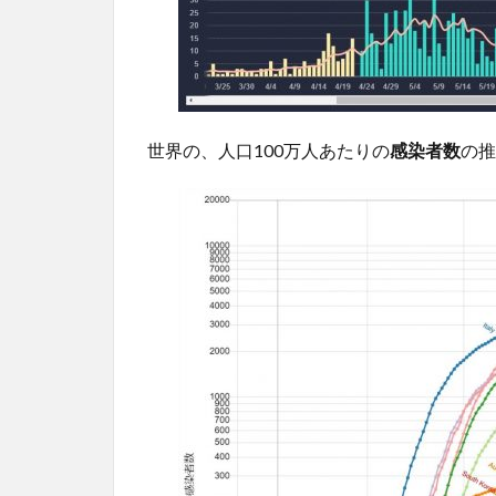
世界の、人口100万人あたりの
感染者数
の推