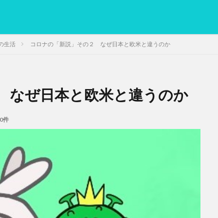
の生活
コロナの「新説」その２ なぜ日本と欧米と違うのか
 なぜ日本と欧米と違うのか
PC
グリグリ画像
マレーシア動画
ヨーグルト
低温調理・ス
備忘録
動画
日本人村社会
脱水シート
0件
検索