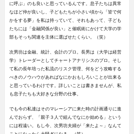
に呼ぶ」のも良いと思っているんです。息子たちは異常
なほど仲が良いし、子どもたちが小さい頃から「皆で何
かをする夢」を私は持っていて、それもあって、子ども
たちには「金融関係が良い」と催眠術にかけて大学の学
部もそっち関連を主体に選ばせたくらい。（笑）
次男坊は金融、統計、会計のプロ。長男は（大学は経営
学）トレーダーとしてチャートアナリシスのプロ。そし
て私の長年培った私流のリスク管理、何をどう攻略する
べきのノウハウがあればなにかおもしろいことが出来る
と思っているわけです。詳しいことは書きませんが、私
も息子たちも大好きな分野の仕事。
でも今の私達はそのマレーシアに来た時の計画通りに進
んでおらず、「親子３人で組んでなにか始める」という
には程遠い。もし今、次男坊夫婦が「来たよ～」なんて
ことになったら大騒ぎになる。（笑）