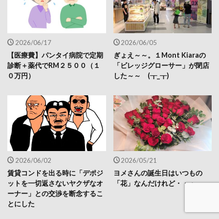
2026/06/17
2026/06/05
【医療費】パンタイ病院で定期
ぎょえ～～。１Mont Kiaraの
診断＋薬代でRM２５００（１
「ビレッジグローサー」が閉店
０万円）
した～～ (┰_┰)
2026/06/02
2026/05/21
賃貸コンドを出る時に「デポジ
ヨメさんの誕生日はいつもの
ットを一切返さないヤクザなオ
「花」なんだけれど・・・
ーナー」との交渉を断念するこ
とにした