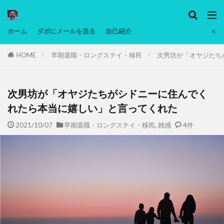
カテゴリー
ホーム
ダボにメールを送る
自己紹介
HOME
早期退職・ロングステイ・移民
次男坊が「オヤジたち
タグ
Ninjatrader
PC
グリグリ画像
マレーシア動画
ヨーグルト
次男坊が「オヤジたちがシドニーに住んでく
低温調理・スロークッカー
低糖質ダイエット
れたら本当に嬉しい」と言ってくれた
備忘録
動画
日本人村社会
脱水シート
2021/10/07
早期退職・ロングステイ・移民
,
雑感
4件
検索