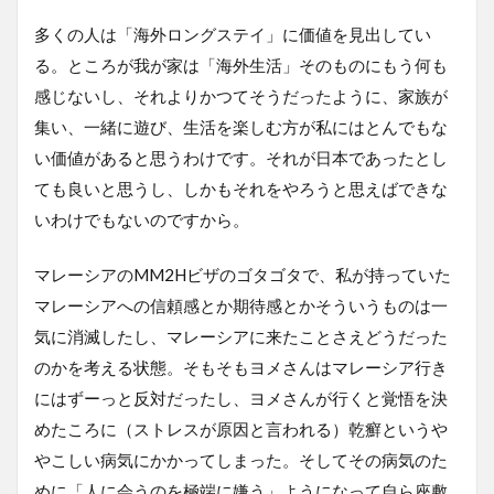
多くの人は「海外ロングステイ」に価値を見出してい
る。ところが我が家は「海外生活」そのものにもう何も
感じないし、それよりかつてそうだったように、家族が
集い、一緒に遊び、生活を楽しむ方が私にはとんでもな
い価値があると思うわけです。それが日本であったとし
ても良いと思うし、しかもそれをやろうと思えばできな
いわけでもないのですから。
マレーシアのMM2Hビザのゴタゴタで、私が持っていた
マレーシアへの信頼感とか期待感とかそういうものは一
気に消滅したし、マレーシアに来たことさえどうだった
のかを考える状態。そもそもヨメさんはマレーシア行き
にはずーっと反対だったし、ヨメさんが行くと覚悟を決
めたころに（ストレスが原因と言われる）乾癬というや
やこしい病気にかかってしまった。そしてその病気のた
めに「人に会うのを極端に嫌う」ようになって自ら座敷