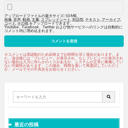
アップロードファイルの最大サイズ: 50 MB。
画像
,
音声
,
動画
,
文書
,
スプレッドシート
,
対話型
,
テキスト
,
アーカイブ
,
コード
,
その他
をアップロードできます。
Youtube、Facebook、Twitter および他サービスへのリンクは自動的に
コメント内に埋め込まれます。
最近の投稿