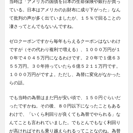
当時は「アメリカの国債を日本の生命保険や銀行が買っ
ている。日本はアメリカのお財布に成り下がった」なん
て批判の声が多く出ていましたが、１５％で回ることの
凄さってとんでもないんですね。
ゼロクーポンですから毎年もらえるクーポンはないわけ
ですが（その代わり複利で増える）、１０００万円が１
０年で４０４５万円になるわけです。２０年で１億６３
５５万円。３０年持っていたら６億５２１１万円です。
１０００万円がですよ。ただし、為替に変化がなかった
らの話。
でも当時の為替はまだ円が安い頃で、１５０円ぐらいだ
ったですかね。その後、８０円以下になったこともある
わけで、「いくら利回りが良くても為替でやられる」な
んてことも言われていました。でもとんでもなく利回り
が高ければそれも乗り越えられるってことなのね。為替