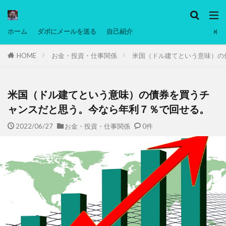
カテゴリー
ホーム
ダボにメールを送る
自己紹介
HOME
お金・投資・仕事関係
米国（ドル建てという意味）の
タグ
Ninjatrader
PC
グリグリ画像
マレーシア動画
ヨーグルト
米国（ドル建てという意味）の債券を買うチ
低温調理・スロークッカー
低糖質ダイエット
ャンスだと思う。今なら年利７％で回せる。
備忘録
動画
日本人村社会
脱水シート
2022/06/27
お金・投資・仕事関係
0件
検索