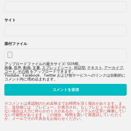
サイト
添付ファイル
アップロードファイルの最大サイズ: 50 MB。
画像
,
音声
,
動画
,
文書
,
スプレッドシート
,
対話型
,
テキスト
,
アーカイブ
,
コード
,
その他
をアップロードできます。
Youtube、Facebook、Twitter および他サービスへのリンクは自動的に
コメント内に埋め込まれます。