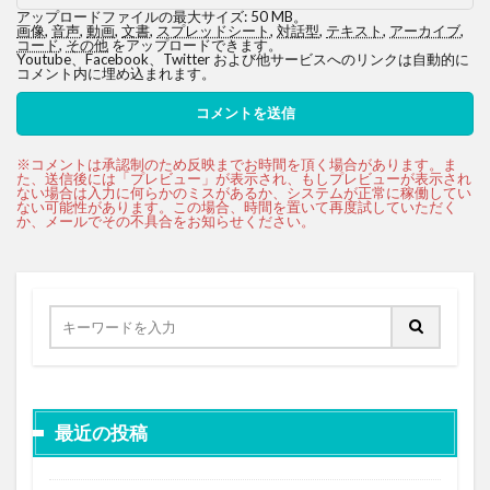
アップロードファイルの最大サイズ: 50 MB。
画像
,
音声
,
動画
,
文書
,
スプレッドシート
,
対話型
,
テキスト
,
アーカイブ
,
コード
,
その他
をアップロードできます。
Youtube、Facebook、Twitter および他サービスへのリンクは自動的に
コメント内に埋め込まれます。
最近の投稿