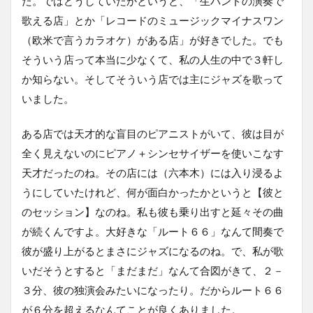
た。ではどうしていたかというと、「生バンドの演奏で
歌える店」とか「レコードのミュージックマイナスワン
（欧米で言うカラオケ）がある店」が好きでした。でも
そういう店って本当に少なくて、私の人生の中で３軒し
か知らない。そしてそういう店では主にジャズを歌って
いました。
ある店では天才的な盲目のピアニストがいて、彼は目が
全く見えないのにピアノ＋シンセサイザーを使いこなす
天才だったのね。その店には（六本木）には入り浸るよ
うにしていたけれど、何が面白かったかというと【彼と
のセッション】なのね。私も彼も乗り出すと延々その曲
が続くんですよ。大好きな「ルート６６」なんて間奏で
彼が盛り上がるとまさにジャズになるのね。で、私が歌
いだそうとすると「まだまだ」なんて合図がきて、２－
３分、彼の独演会みたいになったり。だからルート６６
が６分を超えるなんてことが良くありました。