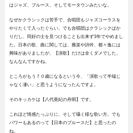
はジャズ、ブルース。そしてモータウンみたいな。
なぜかクラシックは苦手で、合唱団もジャズコーラスを
やりたくて入ったぐらい。でも合唱団はクラシックばか
りだし、同好の士を見つけることも出来ず3年でやめまし
た。日本の歌、曲に関しては、雅楽や詩吟、都々逸には
興味がありましたが、【演歌】だけは全くダメでした。
なんなんですかね。
ところがもう７０歳になるという今、「演歌って半端じ
ゃなく凄い」と思うようになったんですよ。
そのキッカケは【八代亜紀の舟唄】です。
これほど情感たっぷりに、そして囁く様な歌い方。でも
パワーもあるのって【日本のブルースだ】と思ったの
ね。