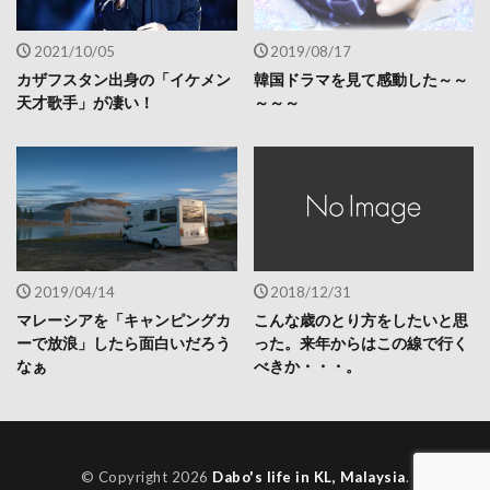
2021/10/05
2019/08/17
カザフスタン出身の「イケメン
韓国ドラマを見て感動した～～
天才歌手」が凄い！
～～～
2019/04/14
2018/12/31
マレーシアを「キャンピングカ
こんな歳のとり方をしたいと思
ーで放浪」したら面白いだろう
った。来年からはこの線で行く
なぁ
べきか・・・。
© Copyright 2026
Dabo's life in KL, Malaysia
.