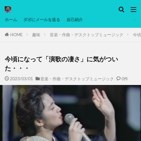
カテゴリー
ホーム
ダボにメールを送る
自己紹介
HOME
趣味
音楽・作曲・デスクトップミュージック
今頃
タグ
Ninjatrader
PC
グリグリ画像
マレーシア動画
ヨーグルト
今頃になって「演歌の凄さ」に気がつい
低温調理・スロークッカー
低糖質ダイエット
た・・・
備忘録
動画
日本人村社会
脱水シート
2023/03/01
音楽・作曲・デスクトップミュージック
0件
検索