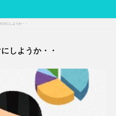
ソフトだけにしようか・・
トだけにしようか・・
PC
グリグリ画像
マレーシア動画
ヨーグルト
低温調理・ス
備忘録
動画
日本人村社会
脱水シート
検索