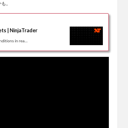
かも。
ts | NinjaTrader
ditions in rea…