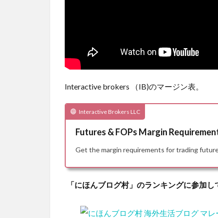
Interactive brokers （IB)のマージン表。
Interactive Brokers LLC
Futures & FOPs Margin Requirements
Get the margin requirements for trading futu
「にほんブログ村」のランキングに参加し