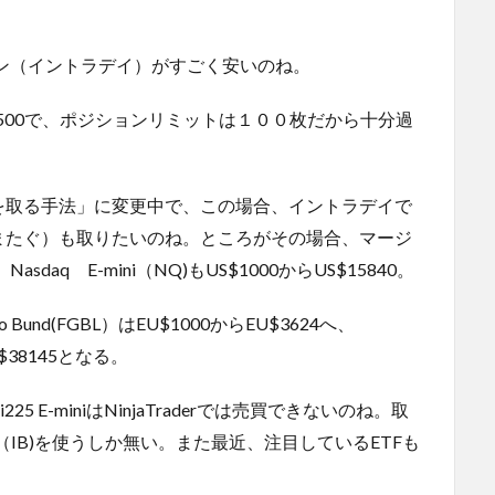
マージン（イントラデイ）がすごく安いのね。
ばUS$500で、ポジションリミットは１００枚だから十分過
を取る手法」に変更中で、この場合、イントラデイで
またぐ）も取りたいのね。ところがその場合、マージ
sdaq E-mini（NQ)もUS$1000からUS$15840。
und(FGBL）はEU$1000からEU$3624へ、
$38145となる。
 E-miniはNinjaTraderでは売買できないのね。取
okers（IB)を使うしか無い。また最近、注目しているETFも