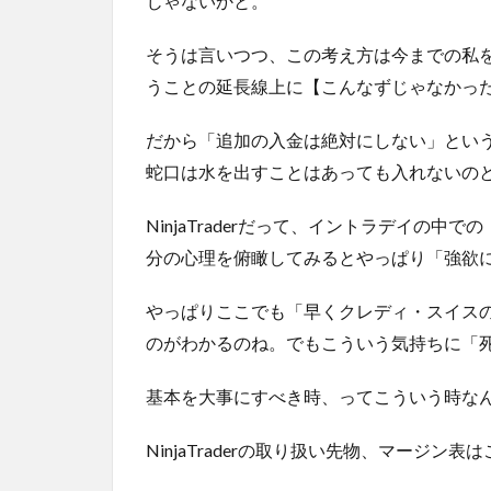
じゃないかと。
そうは言いつつ、この考え方は今までの私
うことの延長線上に【こんなずじゃなかっ
だから「追加の入金は絶対にしない」とい
蛇口は水を出すことはあっても入れないの
NinjaTraderだって、イントラデイの
分の心理を俯瞰してみるとやっぱり「強欲
やっぱりここでも「早くクレディ・スイス
のがわかるのね。でもこういう気持ちに「
基本を大事にすべき時、ってこういう時な
NinjaTraderの取り扱い先物、マージン表