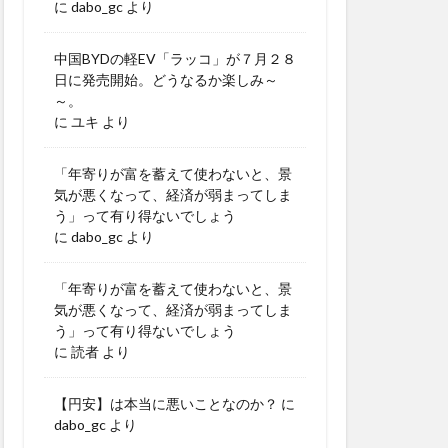
に
dabo_gc
より
中国BYDの軽EV「ラッコ」が７月２８
日に発売開始。どうなるか楽しみ～
～。
に
ユキ
より
「年寄りが富を蓄えて使わないと、景
気が悪くなって、経済が弱まってしま
う」って有り得ないでしょう
に
dabo_gc
より
「年寄りが富を蓄えて使わないと、景
気が悪くなって、経済が弱まってしま
う」って有り得ないでしょう
に
読者
より
【円安】は本当に悪いことなのか？
に
dabo_gc
より