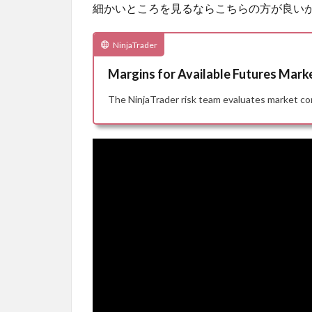
細かいところを見るならこちらの方が良い
NinjaTrader
Margins for Available Futures Marke
The NinjaTrader risk team evaluates market con