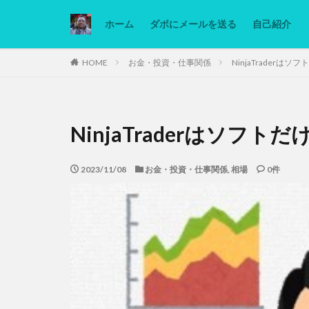
ホーム
ダボにメールを送る
自己紹介
カテゴリー
HOME
お金・投資・仕事関係
NinjaTraderは
タグ
NinjaTraderはソフ
Ninjatrader
低糖質ダイエット
2023/11/08
お金・投資・仕事関係
,
相場
0件