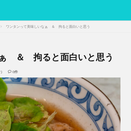
ワンタンって美味しいなぁ ＆ 拘ると面白いと思う
ぁ ＆ 拘ると面白いと思う
PC
グリグリ画像
マレーシア動画
ヨーグルト
低温調理・ス
備忘録
動画
日本人村社会
脱水シート
む）
0件
検索