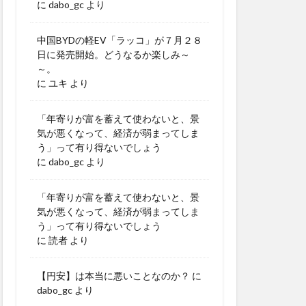
に
dabo_gc
より
中国BYDの軽EV「ラッコ」が７月２８
日に発売開始。どうなるか楽しみ～
～。
に
ユキ
より
「年寄りが富を蓄えて使わないと、景
気が悪くなって、経済が弱まってしま
う」って有り得ないでしょう
に
dabo_gc
より
「年寄りが富を蓄えて使わないと、景
気が悪くなって、経済が弱まってしま
う」って有り得ないでしょう
に
読者
より
【円安】は本当に悪いことなのか？
に
dabo_gc
より