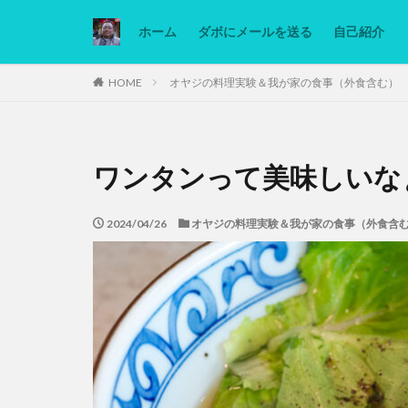
ホーム
ダボにメールを送る
自己紹介
カテゴリー
HOME
オヤジの料理実験＆我が家の食事（外食含む）
タグ
ワンタンって美味しいな
Ninjatrader
低糖質ダイエット
2024/04/26
オヤジの料理実験＆我が家の食事（外食含