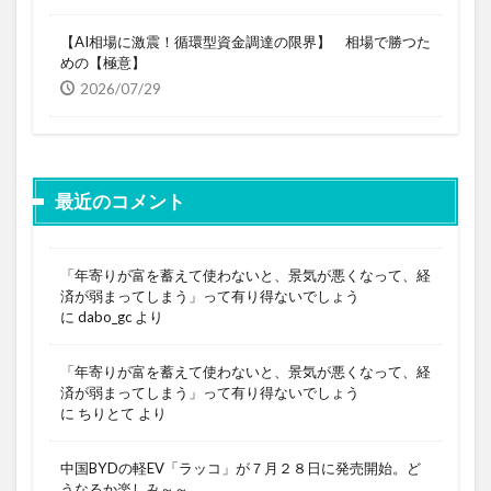
【AI相場に激震！循環型資金調達の限界】 相場で勝つた
めの【極意】
2026/07/29
最近のコメント
「年寄りが富を蓄えて使わないと、景気が悪くなって、経
済が弱まってしまう」って有り得ないでしょう
に
dabo_gc
より
「年寄りが富を蓄えて使わないと、景気が悪くなって、経
済が弱まってしまう」って有り得ないでしょう
に
ちりとて
より
中国BYDの軽EV「ラッコ」が７月２８日に発売開始。ど
うなるか楽しみ～～。