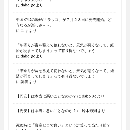
に
dabo_gc
より
中国BYDの軽EV「ラッコ」が７月２８日に発売開始。ど
うなるか楽しみ～～。
に
ユキ
より
「年寄りが富を蓄えて使わないと、景気が悪くなって、経
済が弱まってしまう」って有り得ないでしょう
に
dabo_gc
より
「年寄りが富を蓄えて使わないと、景気が悪くなって、経
済が弱まってしまう」って有り得ないでしょう
に
読者
より
【円安】は本当に悪いことなのか？
に
dabo_gc
より
【円安】は本当に悪いことなのか？
に
鈴木秀則
より
死ぬ時に「資産ゼロで良い」という計算って当たり前？