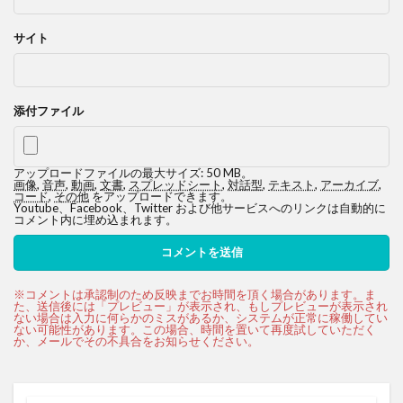
サイト
添付ファイル
アップロードファイルの最大サイズ: 50 MB。
画像
,
音声
,
動画
,
文書
,
スプレッドシート
,
対話型
,
テキスト
,
アーカイブ
,
コード
,
その他
をアップロードできます。
Youtube、Facebook、Twitter および他サービスへのリンクは自動的に
コメント内に埋め込まれます。