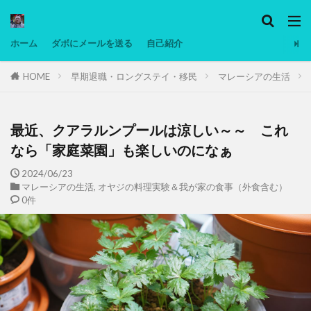
カテゴリー
ホーム
ダボにメールを送る
自己紹介
HOME
早期退職・ロングステイ・移民
マレーシアの生活
タグ
Ninjatrader
PC
グリグリ画像
マレーシア動画
ヨーグルト
最近、クアラルンプールは涼しい～～ これ
低温調理・スロークッカー
低糖質ダイエット
なら「家庭菜園」も楽しいのになぁ
備忘録
動画
日本人村社会
脱水シート
2024/06/23
マレーシアの生活
,
オヤジの料理実験＆我が家の食事（外食含む）
0件
検索