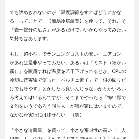
でも諦めきれないのが「温度調節をすればどうにかな
る」ってことで、【簡易冷房装置】を使って、それこそ
「畳一畳分の広さ」があるだけでいいからやってみたい
気持ちはあります。
もし「超小型」でランニングコストの安い「エアコン」
があれば是非やってみたい。あるいは「ミスト（細かい
霧）」を噴霧すれば温度を若干下げられるとか、CPUの
冷却に昔実験で使った「ペルチェ素子」で「根の回りだ
けでも冷やす」とかしたら良いんじゃないかとかいろい
ろ考えてはいるんですが、そこまでやったら「怖い顔で
文句をいうであろう同居人」が我が家にはいますので、
なかなか実行には移せない。（笑）
「小さな冷蔵庫」を買って、小さな密封性の高い「一人
用テント」の中に入れて【ドアを開けたまま】にすれば