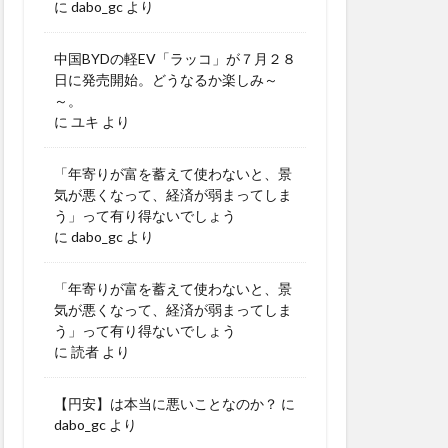
に
dabo_gc
より
中国BYDの軽EV「ラッコ」が７月２８
日に発売開始。どうなるか楽しみ～
～。
に
ユキ
より
「年寄りが富を蓄えて使わないと、景
気が悪くなって、経済が弱まってしま
う」って有り得ないでしょう
に
dabo_gc
より
「年寄りが富を蓄えて使わないと、景
気が悪くなって、経済が弱まってしま
う」って有り得ないでしょう
に
読者
より
【円安】は本当に悪いことなのか？
に
dabo_gc
より