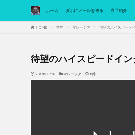
ホーム
ダボにメールを送る
自己紹介
カテゴリー
HOME
世界
マレーシア
待望のハイスピード
タグ
待望のハイスピードイン
Ninjatrader
低糖質ダイエット
2010/03/18
マレーシア
0件