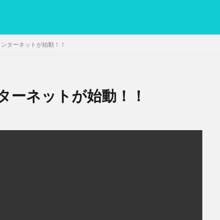
インターネットが始動！！
ターネットが始動！！
PC
グリグリ画像
マレーシア動画
ヨーグルト
低温調理・ス
備忘録
動画
日本人村社会
脱水シート
検索