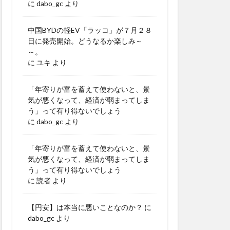
に
dabo_gc
より
中国BYDの軽EV「ラッコ」が７月２８
日に発売開始。どうなるか楽しみ～
～。
に
ユキ
より
「年寄りが富を蓄えて使わないと、景
気が悪くなって、経済が弱まってしま
う」って有り得ないでしょう
に
dabo_gc
より
「年寄りが富を蓄えて使わないと、景
気が悪くなって、経済が弱まってしま
う」って有り得ないでしょう
に
読者
より
【円安】は本当に悪いことなのか？
に
dabo_gc
より