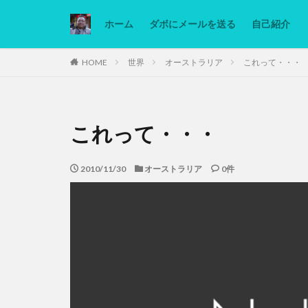
ホーム
ダボにメールを送る
自己紹介
カテゴリー
HOME
世界
オーストラリア
これって・・・
タグ
これって・・・
Ninjatrader
低糖質ダイエット
2010/11/30
オーストラリア
0件