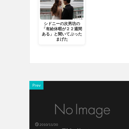
シドニーの次男坊の
「有給休暇が２２週間
ある」と聞いてぶった
まげた
Prev
2010/11/30