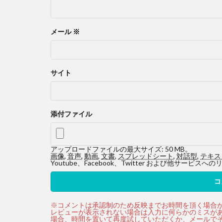
メール
※
サイト
添付ファイル
アップロードファイルの最大サイズ: 50 MB。
画像
,
音声
,
動画
,
文書
,
スプレッドシート
,
対話型
,
テキス
Youtube、Facebook、Twitter および他サ