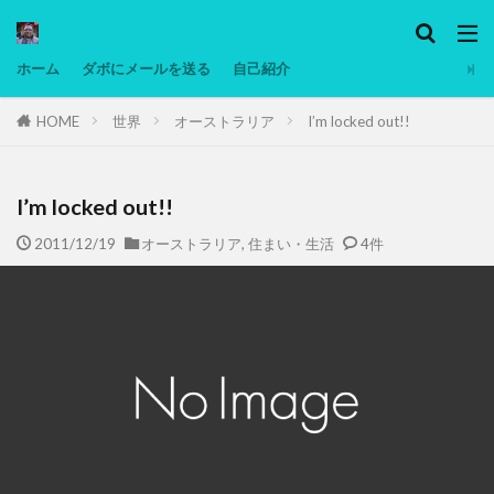
カテゴリー
ホーム
ダボにメールを送る
自己紹介
HOME
世界
オーストラリア
I’m locked out!!
タグ
Ninjatrader
PC
グリグリ画像
マレーシア動画
ヨーグルト
低温調理・スロークッカー
低糖質ダイエ
I’m locked out!!
備忘録
動画
日本人村社会
脱水シート
2011/12/19
オーストラリア
,
住まい・生活
4件
検索