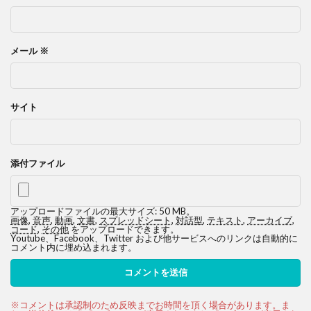
メール
※
サイト
添付ファイル
アップロードファイルの最大サイズ: 50 MB。
画像
,
音声
,
動画
,
文書
,
スプレッドシート
,
対話型
,
テキスト
,
アーカイブ
,
コード
,
その他
をアップロードできます。
Youtube、Facebook、Twitter および他サービスへのリンクは自動的に
コメント内に埋め込まれます。