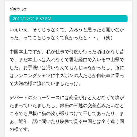
dabo_gc
2011/12/21 8:57 PM
いえいえ、そうじゃなくて、入ろうと思ったら開かなか
った、ってことじゃなくて良かったと・・。（笑）
中国本土ですが、私が仕事で何度か行った頃はかなり昔
で、まだ本土へは入れなくて香港経由で入いる中山県で
した。お手洗いは汚いなんてもんじゃなかったし、道に
はランニングシャツに半ズボンの人たちが自転車に乗っ
て大河の様に流れていましたっけ。
デパートのショーケースには商品がほとんどなくて埃が
たまっていたましたし、銀座の三越の交差点みたいなと
ころでも戸板に猫の皮が張りつけて干してあったり、ま
ぁ、近年、話に聞いたり映像で見る中国とは全く違う国
の様です。