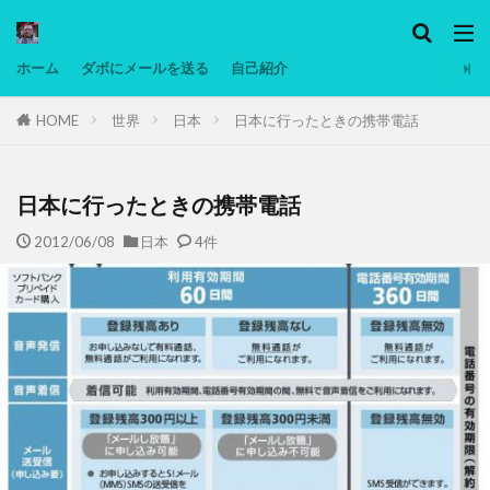
カテゴリー
ホーム
ダボにメールを送る
自己紹介
HOME
世界
日本
日本に行ったときの携帯電話
タグ
Ninjatrader
PC
グリグリ画像
マレーシア動画
ヨーグルト
日本に行ったときの携帯電話
低温調理・スロークッカー
低糖質ダイエット
2012/06/08
日本
4件
備忘録
動画
日本人村社会
脱水シート
検索