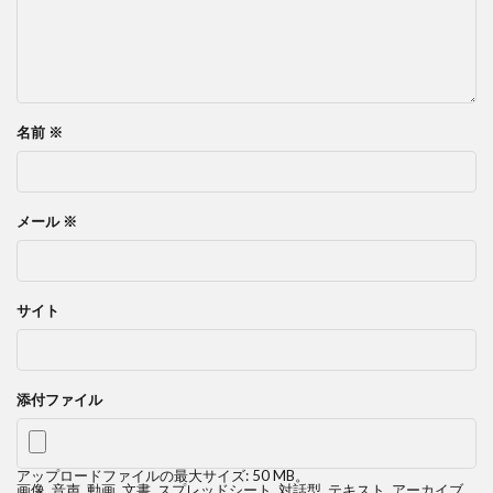
名前
※
メール
※
サイト
添付ファイル
アップロードファイルの最大サイズ: 50 MB。
画像
,
音声
,
動画
,
文書
,
スプレッドシート
,
対話型
,
テキスト
,
アーカイブ
,