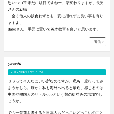
思いつつ?? 未だに駄目ですねー、話変わりますが、長男
さんの就職
全く他人の飯食わずとも 変に摺れずに良い事も有り
ますよ、
daboさん 手元に置いて英才教育も良いと思います、
返信
yasashi
2012/08/17 9:17 PM
ＧＳってそんなにいい所なのですか。私も一度行ってみ
ようかしら。確かに私も海外へ出ると最近、感じるのは
中国や韓国人のリトル○○○という類の街並みの増加でし
ょうか。
でも一昔前を考えると日本人もどっこいどっこいのこと