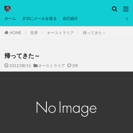
カテゴリー
ホーム
ダボにメールを送る
自己紹介
HOME
世界
オーストラリア
帰ってきた～
タグ
Ninjatrader
PC
グリグリ画像
マレーシア動画
ヨーグルト
帰ってきた～
低温調理・スロークッカー
低糖質ダイエット
2012/08/15
オーストラリア
3件
備忘録
動画
日本人村社会
脱水シート
検索