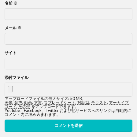
名前
※
メール
※
サイト
添付ファイル
アップロードファイルの最大サイズ: 50 MB。
画像
,
音声
,
動画
,
文書
,
スプレッドシート
,
対話型
,
テキスト
,
アーカイブ
,
コード
,
その他
をアップロードできます。
Youtube、Facebook、Twitter および他サービスへのリンクは自動的に
コメント内に埋め込まれます。