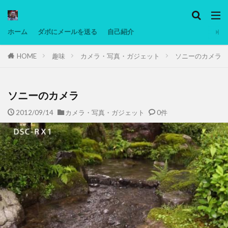
カテゴリー
ホーム
ダボにメールを送る
自己紹介
HOME
趣味
カメラ・写真・ガジェット
ソニーのカメラ
タグ
Ninjatrader
PC
グリグリ画像
マレーシア動画
ヨーグルト
ソニーのカメラ
低温調理・スロークッカー
低糖質ダイエット
2012/09/14
カメラ・写真・ガジェット
0件
備忘録
動画
日本人村社会
脱水シート
検索