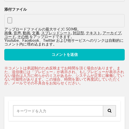
添付ファイル
アップロードファイルの最大サイズ: 50 MB。
画像
,
音声
,
動画
,
文書
,
スプレッドシート
,
対話型
,
テキスト
,
アーカイブ
,
コード
,
その他
をアップロードできます。
Youtube、Facebook、Twitter および他サービスへのリンクは自動的に
コメント内に埋め込まれます。