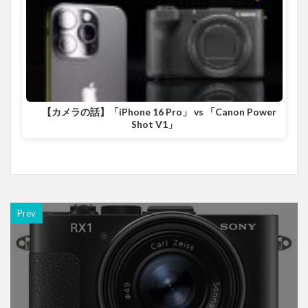
【カメラの話】「iPhone 16 Pro」 vs 「Canon Power
Shot V1」
Prev