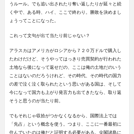
うルール。でも追い出されたり奪い返したりが延々と続
く中で、ある時、ハイ、ここで終わり。勝敗を決めまし
ょうってことになった。
これって文句が出て当たり前じゃない？
アラスカはアメリカがロシアから７２０万ドルで購入し
たわけだけど、そうやってはっきり売買契約が行われた
土地なら後になって返せだの、ここは俺の土地だのいう
ことはないのだろうけれど、その時代、その時代の国力
の差で泣く泣く取られたという思いがある国は、そして
今になって国力も上がり発言力も出てきたなら、取り返
そうと思うのが当たり前。
でもそれじゃ収拾がつかなくなるから、国際法上では
「先占」という概念を使う。つまり、ここに一番最初に
住んでいたのは俺だと証明する必要がある。尖閣諸島に