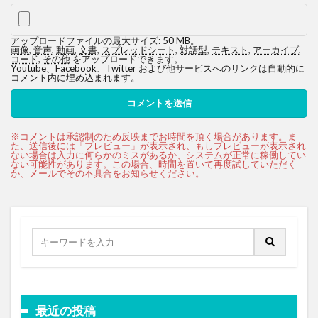
アップロードファイルの最大サイズ: 50 MB。
画像
,
音声
,
動画
,
文書
,
スプレッドシート
,
対話型
,
テキスト
,
アーカイブ
,
コード
,
その他
をアップロードできます。
Youtube、Facebook、Twitter および他サービスへのリンクは自動的に
コメント内に埋め込まれます。
最近の投稿