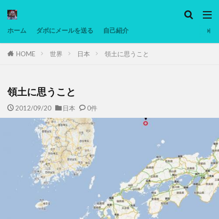
カテゴリー
ホーム
ダボにメールを送る
自己紹介
HOME
世界
日本
領土に思うこと
タグ
Ninjatrader
PC
グリグリ画像
マレーシア動画
ヨーグルト
低温調理・スロークッカー
低糖質ダイエ
領土に思うこと
備忘録
動画
日本人村社会
脱水シート
2012/09/20
日本
0件
検索