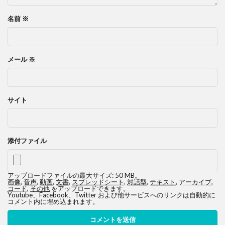
名前
※
メール
※
サイト
添付ファイル
アップロードファイルの最大サイズ: 50 MB。
画像
,
音声
,
動画
,
文書
,
スプレッドシート
,
対話型
,
テキスト
,
アーカイブ
,
コード
,
その他
をアップロードできます。
Youtube、Facebook、Twitter および他サービスへのリンクは自動的に
コメント内に埋め込まれます。