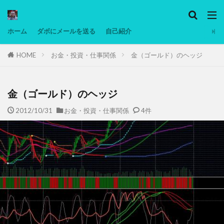
カテゴリー
ホーム
ダボにメールを送る
自己紹介
HOME
お金・投資・仕事関係
金（ゴールド）のヘッジ
タグ
Ninjatrader
PC
グリグリ画像
マレーシア動画
ヨーグルト
金（ゴールド）のヘッジ
低温調理・スロークッカー
低糖質ダイエット
2012/10/31
お金・投資・仕事関係
4件
備忘録
動画
日本人村社会
脱水シート
検索