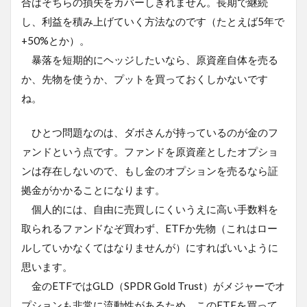
合はそちらの損失をカバーしきれません。長期で継続
し、利益を積み上げていく方法なのです（たとえば5年で
+50%とか）。
暴落を短期的にヘッジしたいなら、原資産自体を売る
か、先物を使うか、プットを買っておくしかないです
ね。
ひとつ問題なのは、ダボさんが持っているのが金のフ
ァンドという点です。ファンドを原資産としたオプショ
ンは存在しないので、もし金のオプションを売るなら証
拠金がかかることになります。
個人的には、自由に売買しにくいうえに高い手数料を
取られるファンドなぞ買わず、ETFか先物（これはロー
ルしていかなくてはなりませんが）にすればいいように
思います。
金のETFではGLD（SPDR Gold Trust）がメジャーでオ
プションも非常に流動性があるため、このETFを買って