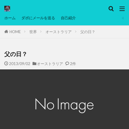
カテゴリー
ホーム
ダボにメールを送る
自己紹介
HOME
世界
オーストラリア
父の日？
タグ
Ninjatrader
PC
グリグリ画像
マレーシア動画
ヨーグルト
父の日？
低温調理・スロークッカー
低糖質ダイエット
2013/09/02
オーストラリア
2件
備忘録
動画
日本人村社会
脱水シート
検索