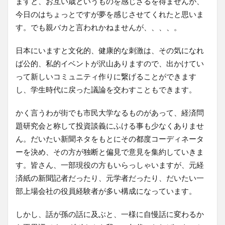
ますと、お互い歳というものを感じざるを得ませんが、
今日のはちょっとですが夢を感じさせてくれたと思いま
す。でも親バカと言われかねませんが、、、、。
日本にいますと文化的、健康的な刺激は、その気になれ
ば公的、私的イベントが沢山ありますので、出かけてい
って新しいコミュニティ作りに繋げることができます
し、学生時代に戻った議論を交わすこともできます。
かく言うわが街でも市民大学なるものがあって、経済問
題研究会と称して投資談義にふける事も少なくありませ
ん。だいたい新聞ネタをもとにその都度コーディネータ
ーを決め、その方が独断と偏見で意見を集約していきま
す。皆さん、一部現役の方もいらっしゃいますが、元経
済紙の新聞記者だったり、元学者だったり、だいたい一
部上場会社の役員経験者が多い構成になっています。
しかし、話が孫の話に及ぶと、一様に自慢話に変わるか