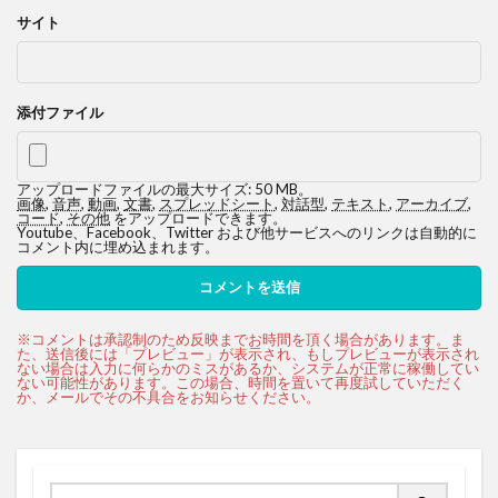
サイト
添付ファイル
アップロードファイルの最大サイズ: 50 MB。
画像
,
音声
,
動画
,
文書
,
スプレッドシート
,
対話型
,
テキスト
,
アーカイブ
,
コード
,
その他
をアップロードできます。
Youtube、Facebook、Twitter および他サービスへのリンクは自動的に
コメント内に埋め込まれます。