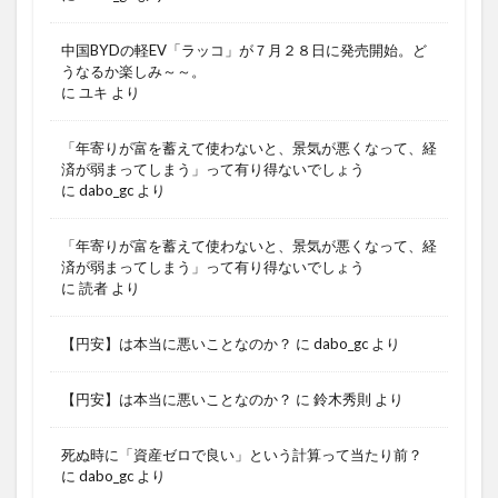
中国BYDの軽EV「ラッコ」が７月２８日に発売開始。ど
うなるか楽しみ～～。
に
ユキ
より
「年寄りが富を蓄えて使わないと、景気が悪くなって、経
済が弱まってしまう」って有り得ないでしょう
に
dabo_gc
より
「年寄りが富を蓄えて使わないと、景気が悪くなって、経
済が弱まってしまう」って有り得ないでしょう
に
読者
より
【円安】は本当に悪いことなのか？
に
dabo_gc
より
【円安】は本当に悪いことなのか？
に
鈴木秀則
より
死ぬ時に「資産ゼロで良い」という計算って当たり前？
に
dabo_gc
より