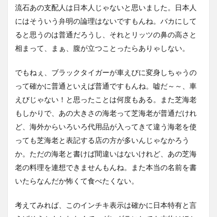
流石あの支配人は日本人じゃないと思いました。日本人
にはそういう弁明の論理はないですもんね。バカにして
ると思うのは普通だろうし、それとリッツの鼻の高さと
相まって、まぁ、腹が立つことったらありゃしない。
でもねぇ、ブラックタイガーが車えびに変身しちゃうの
って確かに普通といえば普通ですもんね。嘘だ～～、車
えびじゃない！と思ったことは何度もある。また芝海老
もしかりで、あの大きさの海老って芝海老が普通だけれ
ど、海外からいろいろ代用品が入ってきて違う海老を使
っても芝海老と表記する店の方が多いんじゃなかろう
か。ただの海老と書けば間違いはないけれど、あの芝海
老の料理を連想できませんもんね。また本当の名前を書
いたらなんだか怖くて食べたくない。
考えてみれば、このインチキ表示は確かに日本特有と言