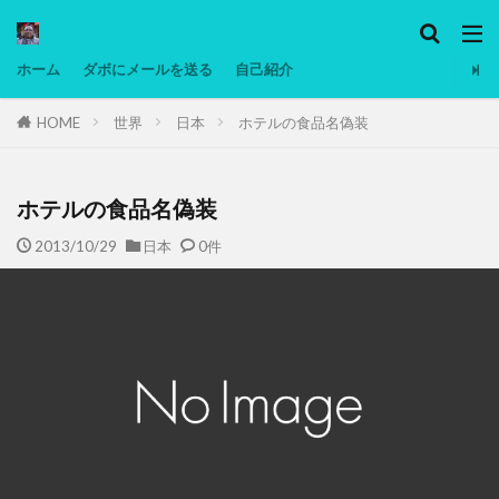
カテゴリー
ホーム
ダボにメールを送る
自己紹介
HOME
世界
日本
ホテルの食品名偽装
タグ
Ninjatrader
PC
グリグリ画像
マレーシア動画
ヨーグルト
ホテルの食品名偽装
低温調理・スロークッカー
低糖質ダイエット
2013/10/29
日本
0件
備忘録
動画
日本人村社会
脱水シート
検索