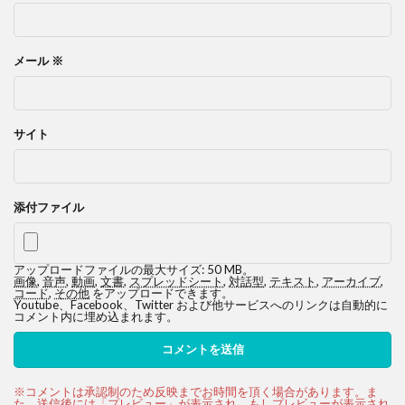
メール
※
サイト
添付ファイル
アップロードファイルの最大サイズ: 50 MB。
画像
,
音声
,
動画
,
文書
,
スプレッドシート
,
対話型
,
テキスト
,
アーカイブ
,
コード
,
その他
をアップロードできます。
Youtube、Facebook、Twitter および他サービスへのリンクは自動的に
コメント内に埋め込まれます。