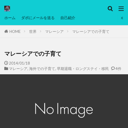
カテゴリー
ホーム
ダボにメールを送る
自己紹介
HOME
世界
マレーシア
マレーシアでの子育て
タグ
Ninjatrader
PC
グリグリ画像
マレーシア動画
ヨーグルト
マレーシアでの子育て
低温調理・スロークッカー
低糖質ダイエット
2014/01/18
マレーシア
,
海外での子育て
,
早期退職・ロングステイ・移民
4件
備忘録
動画
日本人村社会
脱水シート
検索