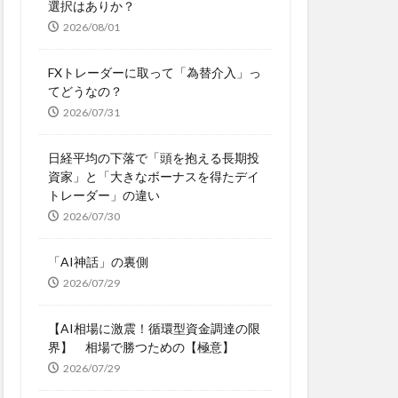
選択はありか？
2026/08/01
FXトレーダーに取って「為替介入」っ
てどうなの？
2026/07/31
日経平均の下落で「頭を抱える長期投
資家」と「大きなボーナスを得たデイ
トレーダー」の違い
2026/07/30
「AI神話」の裏側
2026/07/29
【AI相場に激震！循環型資金調達の限
界】 相場で勝つための【極意】
2026/07/29