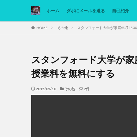
ホーム
ダボにメールを送る
自己紹介
カテゴリー
HOME
その他
スタンフォード大学が家庭年収150
タグ
スタンフォード大学が家庭
Ninjatrader
低糖質ダイエット
授業料を無料にする
2015/05/10
その他
2件