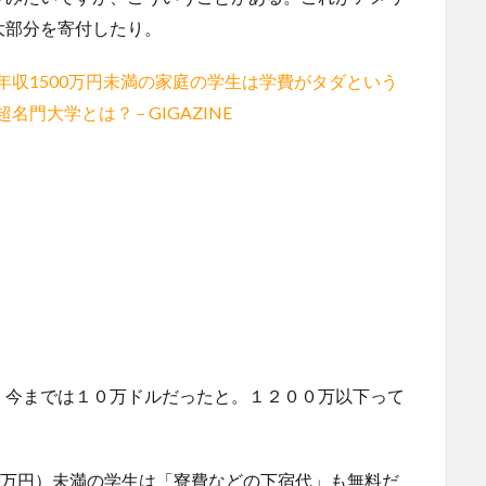
大部分を寄付したり。
年収1500万円未満の家庭の学生は学費がタダという
超名門大学とは？ – GIGAZINE
、今までは１０万ドルだったと。１２００万以下って
0万円）未満の学生は「寮費などの下宿代」も無料だ