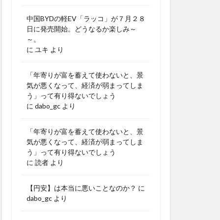
中国BYDの軽EV「ラッコ」が７月２８
日に発売開始。どうなるか楽しみ～
～。
に
ユキ
より
「年寄りが富を蓄えて使わないと、景
気が悪くなって、経済が弱まってしま
う」って有り得ないでしょう
に
dabo_gc
より
「年寄りが富を蓄えて使わないと、景
気が悪くなって、経済が弱まってしま
う」って有り得ないでしょう
に
読者
より
【円安】は本当に悪いことなのか？
に
dabo_gc
より