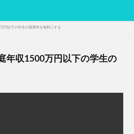
0万円以下の学生の授業料を無料にする
年収1500万円以下の学生の
PC
グリグリ画像
マレーシア動画
ヨーグルト
低温調理・ス
備忘録
動画
日本人村社会
脱水シート
検索