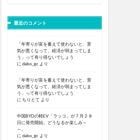
最近のコメント
「年寄りが富を蓄えて使わないと、景
気が悪くなって、経済が弱まってしま
う」って有り得ないでしょう
に
dabo_gc
より
「年寄りが富を蓄えて使わないと、景
気が悪くなって、経済が弱まってしま
う」って有り得ないでしょう
に
ちりとて
より
中国BYDの軽EV「ラッコ」が７月２８
日に発売開始。どうなるか楽しみ～
～。
に
dabo_gc
より