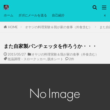
カテゴリー
ホーム
ダボにメールを送る
自己紹介
HOME
オヤジの料理実験＆我が家の食事（外食含む）
また自
タグ
Ninjatrader
PC
グリグリ画像
マレーシア動画
ヨーグルト
また自家製パンチェッタを作ろうか・・・
低温調理・スロークッカー
低糖質ダイエット
2015/05/27
オヤジの料理実験＆我が家の食事（外食含む）
低温調理・スロークッカー
,
脱水シート
2件
備忘録
動画
日本人村社会
脱水シート
検索