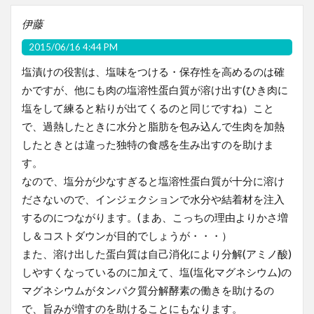
伊藤
2015/06/16 4:44 PM
塩漬けの役割は、塩味をつける・保存性を高めるのは確
かですが、他にも肉の塩溶性蛋白質が溶け出す(ひき肉に
塩をして練ると粘りが出てくるのと同じですね）こと
で、過熱したときに水分と脂肪を包み込んで生肉を加熱
したときとは違った独特の食感を生み出すのを助けま
す。
なので、塩分が少なすぎると塩溶性蛋白質が十分に溶け
ださないので、インジェクションで水分や結着材を注入
するのにつながります。(まあ、こっちの理由よりかさ増
し＆コストダウンが目的でしょうが・・・）
また、溶け出した蛋白質は自己消化により分解(アミノ酸)
しやすくなっているのに加えて、塩(塩化マグネシウム)の
マグネシウムがタンパク質分解酵素の働きを助けるの
で、旨みが増すのを助けることにもなります。