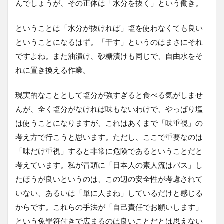
んでしょうが、その正体は「水分を抜く」という働き。
ということは「水分が抜ければ」塩を使わなくても良い
ということになるはず。「干す」というのはまさにそれ
ですよね。また油漬け、砂糖漬けも同じで、自由水をそ
れに置き換える作業。
現実的なこととして塩分が強すぎると食べる気がしませ
んが、全く塩分がなければ味もないわけで、やっぱり塩
は使うことになりますが、これはあくまで「味重視」の
考え方で行こうと思います。ただし、ここで重要なのは
「味だけ重視」すると非常に危険であるということだと
考えています。私が冒頭に「日本人の素人流はパス」し
たほうが良いというのは、この辺の安全性が考慮されて
いない、あるいは「単に人まね」しているだけと感じる
からです。これらの手法が「自己責任でお願いします」
という免罪符付きで広まるのは良いことだとは思えない