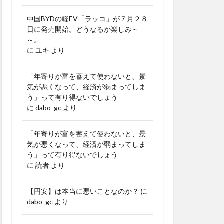
中国BYDの軽EV「ラッコ」が７月２８
日に発売開始。どうなるか楽しみ～
～。
に
ユキ
より
「年寄りが富を蓄えて使わないと、景
気が悪くなって、経済が弱まってしま
う」って有り得ないでしょう
に
dabo_gc
より
「年寄りが富を蓄えて使わないと、景
気が悪くなって、経済が弱まってしま
う」って有り得ないでしょう
に
読者
より
【円安】は本当に悪いことなのか？
に
dabo_gc
より