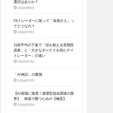
選択はありか？
2026/08/01
FXトレーダーに取って「為替介入」っ
てどうなの？
2026/07/31
日経平均の下落で「頭を抱える長期投
資家」と「大きなボーナスを得たデイ
トレーダー」の違い
2026/07/30
「AI神話」の裏側
2026/07/29
【AI相場に激震！循環型資金調達の限
界】 相場で勝つための【極意】
2026/07/29