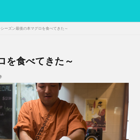
今シーズン最後の本マグロを食べてきた～
ロを食べてきた～
PC
グリグリ画像
マレーシア動画
ヨーグルト
低温調理・ス
備忘録
動画
日本人村社会
脱水シート
件
検索