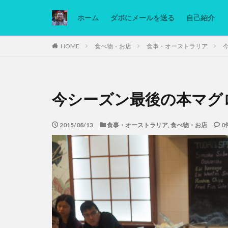
ホーム
ダボにメールを送る
自己紹介
カテゴリー
HOME
食べ物・お店
食事・オーストラリア
タグ
今シーズン最後の本マグ
Ninjatrader
低糖質ダイエット
2015/08/13
食事・オーストラリア
,
食べ物・お店
0