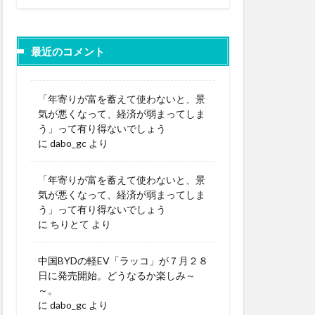
最近のコメント
「年寄りが富を蓄えて使わないと、景
気が悪くなって、経済が弱まってしま
う」って有り得ないでしょう
に
dabo_gc
より
「年寄りが富を蓄えて使わないと、景
気が悪くなって、経済が弱まってしま
う」って有り得ないでしょう
に
ちりとて
より
中国BYDの軽EV「ラッコ」が７月２８
日に発売開始。どうなるか楽しみ～
～。
に
dabo_gc
より