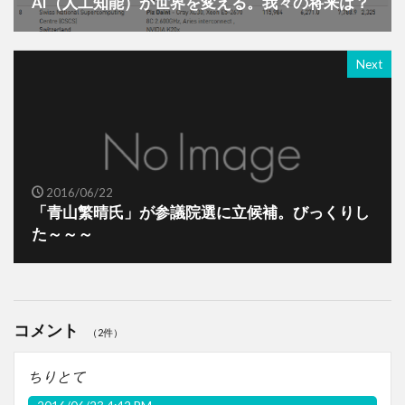
AI（人工知能）が世界を変える。我々の将来は？
Next
2016/06/22
「青山繁晴氏」が参議院選に立候補。びっくりし
た～～～
コメント
（2件）
ちりとて