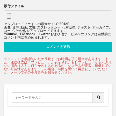
添付ファイル
アップロードファイルの最大サイズ: 50 MB。
画像
,
音声
,
動画
,
文書
,
スプレッドシート
,
対話型
,
テキスト
,
アーカイブ
,
コード
,
その他
をアップロードできます。
Youtube、Facebook、Twitter および他サービスへのリンクは自動的に
コメント内に埋め込まれます。