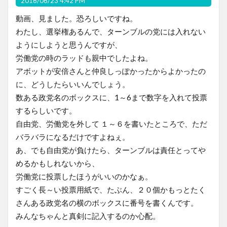
2016/06/23 4:42 PM
動画、見ました。恐ろしいですね。
わたし、選挙権あるんで、ターンブルの党には入れない
ようにしようと思うんですが、
労働党の時のラッドも親中でしたよね。
アボットが安倍さんと仲良しっぽかったからよかったの
に、どうしたらいいんでしょう。
数ある政党名のボックスに、1～6まで数字を入れて投票
するらしいです。
自由党、労働党を外して １～６を書いたところで、ただ
バラバラになるだけですよねぇ。
あ、でも自由党が負けたら、ターンブルは責任とってや
めるかもしれないから、
労働党に投票したほうがいいのかなぁ。
すごく長～い投票用紙で、たぶん、２０個かもっとたく
さんある政党名の横のボックスに番号を書くんです。
みんなちゃんと真剣に記入するのか心配。