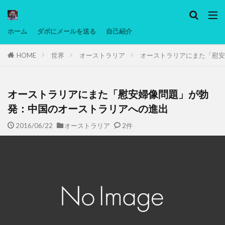
カテゴリー
ホーム
ダボにメールを送る
自己紹介
HOME
世界
オーストラリア
オーストラリアにまた「慰安
タグ
Ninjatrader
PC
グリグリ画像
マレーシア動画
低温調理・スロークッカー
低糖質ダイエット
備忘
オーストラリアにまた「慰安婦像問題」が勃
日本人村社会
脱水シート
発：中国のオーストラリアへの進出
2016/06/22
オーストラリア
2件
検索