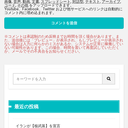
画像
,
音声
,
動画
,
文書
,
スプレッドシート
,
対話型
,
テキスト
,
アーカイブ
,
コード
,
その他
をアップロードできます。
Youtube、Facebook、Twitter および他サービスへのリンクは自動的に
コメント内に埋め込まれます。
最近の投稿
イランが【核武装】を宣言