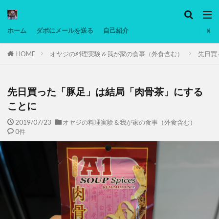
カテゴリー
ホーム
ダボにメールを送る
自己紹介
HOME
オヤジの料理実験＆我が家の食事（外食含む）
先日買
タグ
Ninjatrader
PC
グリグリ画像
マレーシア動画
低温調理・スロークッカー
低糖質ダイエット
備忘
先日買った「豚足」は結局「肉骨茶」にする
日本人村社会
脱水シート
ことに
2019/07/23
オヤジの料理実験＆我が家の食事（外食含む）
検索
0件