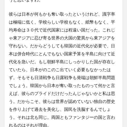
彼らは日本が何もかも奪い取ったというけれど、識字率
は極端に低く、学校らしい学校もなく、紙幣もなく、平
均寿命は３０代で近代国家には程遠い国だった。これじ
ゃ東アジアに忍び寄る世界の大国の驚異から東アジアを
守れない。だからどうしても韓国の近代化が必要で、日
本は併合時代にとんでもない国家予算を半島に向けて近
代化を急いだ。もし朝鮮半島にしっかりした国が存在し
ていたら、日本がのこのこ出ていく必要もなかったは
ず。そもそも日清戦争も日露戦争も発端は朝鮮半島問題
でしょう。韓国から日本が奪い取ったものって何かと言
えば、彼らのプライドだけだったんじゃないかと私は思
う。だからこそ、彼らは世界が認めていない独自の歴史
を作り上げて過去を美化し、国民を洗脳するんでしょ
う。それは北も同じ。両国ともファンタジーの国と言わ
れるのはそれが理由。