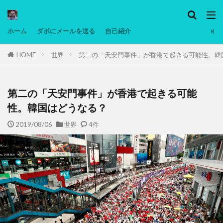
カテゴリー
ホーム
ダボにメールを送る
自己紹介
HOME
世界
第二の「天安門事件」が香港で起きる可能性。韓
タグ
Ninjatrader
PC
グリグリ画像
マレーシア動画
低温調理・スロークッカー
低糖質ダイエット
備忘
第二の「天安門事件」が香港で起きる可能
日本人村社会
脱水シート
性。韓国はどうなる？
2019/08/06
世界
4件
検索