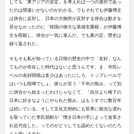
しても「東アジアの安定」を考えれば一つの選択であっ
たのは間違いがないのがわかる。でもそれでも伊藤博文
は併合に反対し、日本の大御所が反対する併合は動きを
見せなかったのに「韓国の偉大な英雄安重根」が伊藤博
文を暗殺し、併合が一気に進んだ。でも案の定、歴史は
繰り返された。
そもそも私が知っている日韓の歴史の中で「友好」なん
てものが存在した時代はないと思うんです。ま、市民レ
ベルの友好関係は多少はあったにしろ、トップレベルで
はいつも喧嘩でしょ。彼らが言う「千年の恨み」って別
に併合から始まったわけじゃなくて、「自分より格下の
日本に好きなようにやられた恨み」はもうすでに数百年
は続いている。そして文化文明的にも世界に相当な遅れ
を取っていた李氏朝鮮が「憎き日本の手によって改革さ
れ近代化した」ってのがどうしても認めたくないのだろ
うと思いますわ。