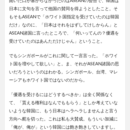
開いた口が塞がらなかったのはASEANの会合で、韓国は
日本に文句を言って他国の賛同を得ようとしたこと。そ
もそもASEANで「ホワイト国指定を受けていたのは韓国
だけ」なのに、「日本はそれをはずしてけしからん」と
ASEAN諸国に言ったところで、「何いってんの？優遇を
受けていたのはあんただけじゃん」ということ。
でもシンガポールがこれに関して一言言った。「ホワイ
ト国を増やして欲しい」と。ま、それがASEAN諸国の思
いだろうというのはわかる。シンガポール、台湾、マレ
ーシアもホワイト国ではないのだから。
「優遇を受けるにはどうするべきか」は全く関係なく
て、「貰える権利はなんでももらう」としか考えていな
いような韓国に、もう日本はヘラヘラしませんよと言う
方向へ舵を切った。これは私も大賛成。もういい加減に
「俺が、俺が」という韓国には飽き飽きしていますし。