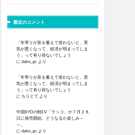
最近のコメント
「年寄りが富を蓄えて使わないと、景
気が悪くなって、経済が弱まってしま
う」って有り得ないでしょう
に
dabo_gc
より
「年寄りが富を蓄えて使わないと、景
気が悪くなって、経済が弱まってしま
う」って有り得ないでしょう
に
ちりとて
より
中国BYDの軽EV「ラッコ」が７月２８
日に発売開始。どうなるか楽しみ～
～。
に
dabo_gc
より