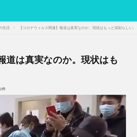
の生活
【コロナウィルス関連】報道は真実なのか。現状はもっと深刻らしい。
報道は真実なのか。現状はも
PC
グリグリ画像
マレーシア動画
ヨーグルト
低温調理・ス
備忘録
動画
日本人村社会
脱水シート
検索
2件