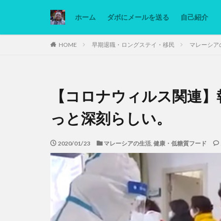
ホーム
ダボにメールを送る
自己紹介
カテゴリー
HOME
早期退職・ロングステイ・移民
マレーシア
タグ
【コロナウィルス関連】
Ninjatrader
低糖質ダイエット
っと深刻らしい。
2020/01/23
マレーシアの生活
,
健康・低糖質フード