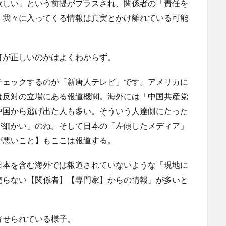
欲しい」という前提がプラスされ、関係者の「責任を
。我々に入ってくる情報は真実とかけ離れている可能
何が正しいのかはよくわからず。
チェックするのが「新唐人テレビ」です。アメリカに
は反対の立場にある報道機関。海外には「中国共産党
中国から逃げ出た人も多い。そういう人達側にたった
が細かい」のね。そして日本の「左傾したメディア」
が悪いこと】もここは報道する。
日本を含む海外では報道されていないような「現地に
売らない【関係者】【専門家】からの情報」が多いと
寄せられている様子。