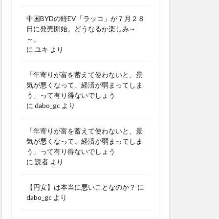
中国BYDの軽EV「ラッコ」が７月２８
日に発売開始。どうなるか楽しみ～
～。
に
ユキ
より
「年寄りが富を蓄えて使わないと、景
気が悪くなって、経済が弱まってしま
う」って有り得ないでしょう
に
dabo_gc
より
「年寄りが富を蓄えて使わないと、景
気が悪くなって、経済が弱まってしま
う」って有り得ないでしょう
に
読者
より
【円安】は本当に悪いことなのか？
に
dabo_gc
より