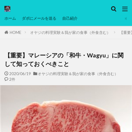
カテゴリー
ホーム
ダボにメールを送る
自己紹介
HOME
オヤジの料理実験＆我が家の食事（外食含む）
【重要
タグ
Ninjatrader
PC
グリグリ画像
マレーシア動画
低温調理・スロークッカー
低糖質ダイエット
備忘
【重要】マレーシアの「和牛・Wagyu」に関
日本人村社会
脱水シート
して知っておくべきこと
2020/06/19
オヤジの料理実験＆我が家の食事（外食含む）
検索
2件