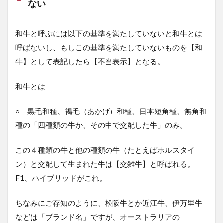
ない
1.0.3
どうや
って見
和牛と呼ぶには以下の基準を満たしていないと和牛とは
破るか
呼ばないし、もしこの基準を満たしていないものを【和
1.0.4
牛】として表記したら【不当表示】となる。
店員も
わかっ
ていな
和牛とは
いのが
普通
○ 黒毛和種、褐毛（あかげ）和種、日本短角種、無角和
2
種の「四種類の牛か、その中で交配した牛」のみ。
ま
と
め
この４種類の牛と他の種類の牛（たとえばホルスタイ
ン）と交配して生まれた牛は【交雑牛】と呼ばれる。
F1、ハイブリッドがこれ。
ちなみにご存知のように、松阪牛とか近江牛、伊万里牛
などは「ブランド名」ですが、オーストラリアの