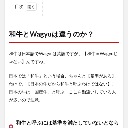
目次
1
和牛と
Wagyu
は違う
和牛とWagyuは違うのか？
のか？
1.0.1
和牛と
和牛は日本語でWagyuは英語ですが、
【和牛＝Wagyuじ
呼ぶに
ゃない】
んですね。
は基準
を満た
してい
日本では「和牛」という場合、ちゃんと【基準がある】
ないと
わけで、
【日本の牛だから和牛と呼ぶわけではない】
。
ならな
い
日本の牛は「国産牛」と呼ぶ。ここを勘違いしている人
が多いので注意。
1.0.2
Wagyu
という
定義は
和牛と呼ぶには基準を満たしていないとなら
ない