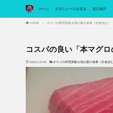
ホーム
ダボにメールを送る
自己紹介
カテゴリー
HOME
オヤジの料理実験＆我が家の食事（外食含む）
タグ
コスパの良い「本マグロ
Ninjatrader
低糖質ダイエット
2021/11/30
オヤジの料理実験＆我が家の食事（外食含