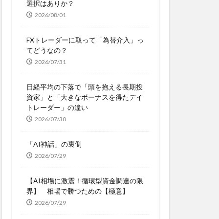
選択はありか？
2026/08/01
FXトレーダーに取って「為替介入」っ
てどうなの？
2026/07/31
日経平均の下落で「頭を抱える長期投
資家」と「大きなボーナスを得たデイ
トレーダー」の違い
2026/07/30
「AI神話」の裏側
2026/07/29
【AI相場に激震！循環型資金調達の限
界】 相場で勝つための【極意】
2026/07/29