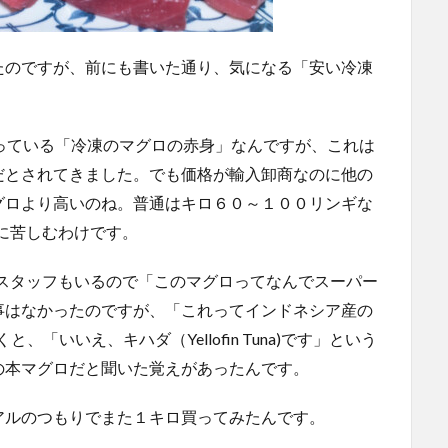
たのですが、前にも書いた通り、気になる「安い冷凍
ngが売っている「冷凍のマグロの赤身」なんですが、これは
だとされてきました。でも価格が輸入卸商なのに他の
グロより高いのね。普通はキロ６０～１００リンギな
解に苦しむわけです。
良いスタッフもいるので「このマグロってなんでスーパー
事はなかったのですが、「これってインドネシア産の
くと、「いいえ、キハダ（Yellofin Tuna)です」という
の本マグロだと聞いた覚えがあったんです。
アルのつもりでまた１キロ買ってみたんです。