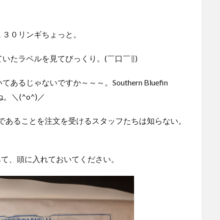
１３０リンギちょっと。
いたラベルを見てびっくり。(￣口￣∥)
じゃないですか～～～。Southern Bluefin
＼(^o^)／
本マグロであることを注文を受けるスタッフたちは知らない。
 dateもみて、頭に入れておいてください。