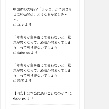
中国BYDの軽EV「ラッコ」が７月２８
日に発売開始。どうなるか楽しみ～
～。
に
ユキ
より
「年寄りが富を蓄えて使わないと、景
気が悪くなって、経済が弱まってしま
う」って有り得ないでしょう
に
dabo_gc
より
「年寄りが富を蓄えて使わないと、景
気が悪くなって、経済が弱まってしま
う」って有り得ないでしょう
に
読者
より
【円安】は本当に悪いことなのか？
に
dabo_gc
より