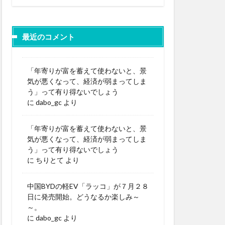
最近のコメント
「年寄りが富を蓄えて使わないと、景
気が悪くなって、経済が弱まってしま
う」って有り得ないでしょう
に
dabo_gc
より
「年寄りが富を蓄えて使わないと、景
気が悪くなって、経済が弱まってしま
う」って有り得ないでしょう
に
ちりとて
より
中国BYDの軽EV「ラッコ」が７月２８
日に発売開始。どうなるか楽しみ～
～。
に
dabo_gc
より