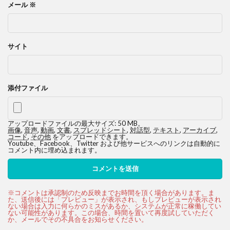
メール
※
サイト
添付ファイル
アップロードファイルの最大サイズ: 50 MB。
画像
,
音声
,
動画
,
文書
,
スプレッドシート
,
対話型
,
テキスト
,
アーカイブ
,
コード
,
その他
をアップロードできます。
Youtube、Facebook、Twitter および他サービスへのリンクは自動的に
コメント内に埋め込まれます。