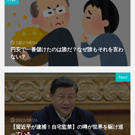
Prev
2022/09/24
円安で一番儲けたのは誰だ？なぜ誰もそれを言わ
ない？
Next
2022/09/26
【習近平が逮捕！自宅監禁】の噂が世界を駆け巡
っている