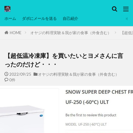
カテゴリー
ホーム
ダボにメールを送る
自己紹介
HOME
オヤジの料理実験＆我が家の食事（外食含む）
【超低
タグ
Ninjatrader
PC
グリグリ画像
マレーシア動画
ヨーグルト
【超低温冷凍庫】を買いたいとヨメさんに言
低温調理・スロークッカー
低糖質ダイエット
ったのだけど・・・
備忘録
動画
日本人村社会
脱水シート
2022/09/25
オヤジの料理実験＆我が家の食事（外食含む）
0件
検索