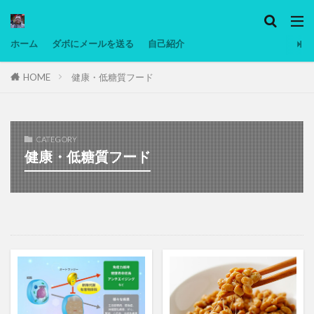
カテゴリー
ホーム
ダボにメールを送る
自己紹介
HOME
健康・低糖質フード
タグ
Ninjatrader
PC
グリグリ画像
マレーシア動画
ヨーグルト
CATEGORY
低温調理・スロークッカー
低糖質ダイエット
健康・低糖質フード
備忘録
動画
日本人村社会
脱水シート
検索