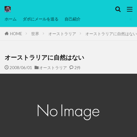
カテゴリー
ホーム
ダボにメールを送る
自己紹介
HOME
世界
オーストラリア
オーストラリアに自然はない
タグ
Ninjatrader
PC
グリグリ画像
マレーシア動画
ヨーグルト
オーストラリアに自然はない
低温調理・スロークッカー
低糖質ダイエット
2008/06/01
オーストラリア
2件
備忘録
動画
日本人村社会
脱水シート
検索