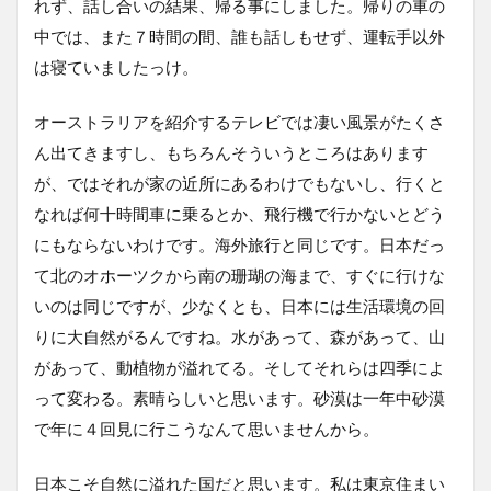
れず、話し合いの結果、帰る事にしました。帰りの車の
中では、また７時間の間、誰も話しもせず、運転手以外
は寝ていましたっけ。
オーストラリアを紹介するテレビでは凄い風景がたくさ
ん出てきますし、もちろんそういうところはあります
が、ではそれが家の近所にあるわけでもないし、行くと
なれば何十時間車に乗るとか、飛行機で行かないとどう
にもならないわけです。海外旅行と同じです。日本だっ
て北のオホーツクから南の珊瑚の海まで、すぐに行けな
いのは同じですが、少なくとも、日本には生活環境の回
りに大自然がるんですね。水があって、森があって、山
があって、動植物が溢れてる。そしてそれらは四季によ
って変わる。素晴らしいと思います。砂漠は一年中砂漠
で年に４回見に行こうなんて思いませんから。
日本こそ自然に溢れた国だと思います。私は東京住まい