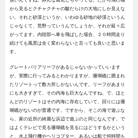
から見るとクチャクチャの皺だらけの大地にしか見えな
い。それと砂漠というか、いわゆる砂地の砂漠というん
じゃなくて、荒野っていうんでしょうか、それが延々広
がってます。内陸部へ車を飛ばした場合、２０時間走り
続けても風景は全く変わらないと言っても良いと思いま
す。
グレートバリアリーフがあるじゃないかっていいます
が、実際に行ってみるとわかりますが、珊瑚礁に囲まれ
たリゾートって数カ所しかないんです。リーフがあまり
にも大きすぎて、その内海も巨大なんですね。で、ほと
んどのリゾートはその内海に存在していて、回りには珊
瑚礁がないのが普通です。ですから、そこの海で遊ぶな
ら、家の近所の綺麗な浜辺で遊ぶのと同じなんです。で
はよくテレビで見る珊瑚礁を見るにはどうするかという
と、水上飛行機やヘリコプター、あるいは船で何時間も