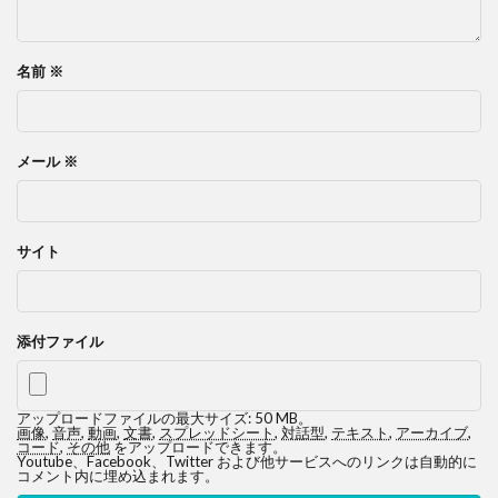
名前
※
メール
※
サイト
添付ファイル
アップロードファイルの最大サイズ: 50 MB。
画像
,
音声
,
動画
,
文書
,
スプレッドシート
,
対話型
,
テキスト
,
アーカイブ
,
コード
,
その他
をアップロードできます。
Youtube、Facebook、Twitter および他サービスへのリンクは自動的に
コメント内に埋め込まれます。