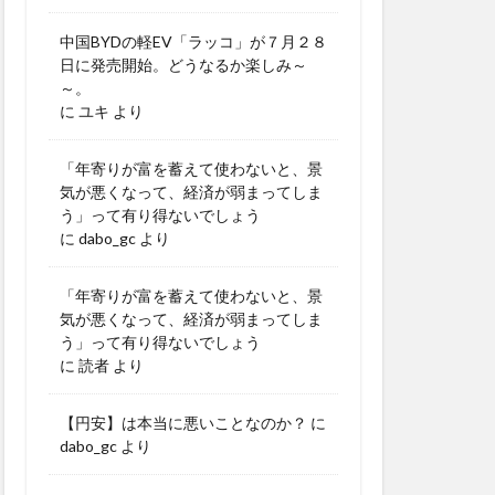
中国BYDの軽EV「ラッコ」が７月２８
日に発売開始。どうなるか楽しみ～
～。
に
ユキ
より
「年寄りが富を蓄えて使わないと、景
気が悪くなって、経済が弱まってしま
う」って有り得ないでしょう
に
dabo_gc
より
「年寄りが富を蓄えて使わないと、景
気が悪くなって、経済が弱まってしま
う」って有り得ないでしょう
に
読者
より
【円安】は本当に悪いことなのか？
に
dabo_gc
より