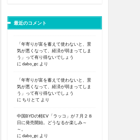
最近のコメント
「年寄りが富を蓄えて使わないと、景
気が悪くなって、経済が弱まってしま
う」って有り得ないでしょう
に
dabo_gc
より
「年寄りが富を蓄えて使わないと、景
気が悪くなって、経済が弱まってしま
う」って有り得ないでしょう
に
ちりとて
より
中国BYDの軽EV「ラッコ」が７月２８
日に発売開始。どうなるか楽しみ～
～。
に
dabo_gc
より