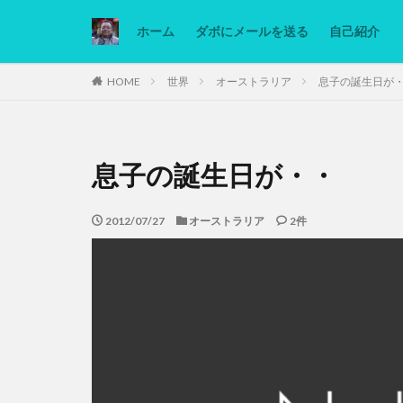
ホーム
ダボにメールを送る
自己紹介
カテゴリー
HOME
世界
オーストラリア
息子の誕生日が
タグ
息子の誕生日が・・
Ninjatrader
低糖質ダイエット
2012/07/27
オーストラリア
2件