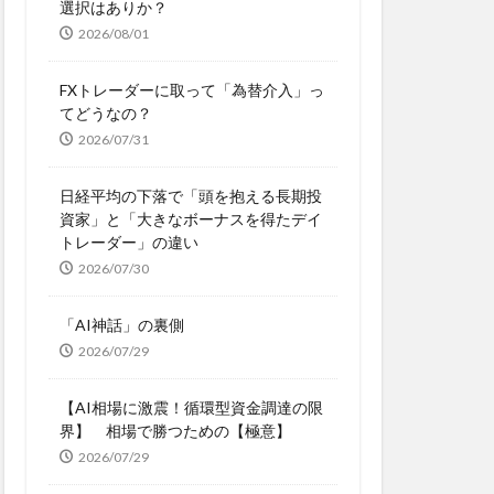
選択はありか？
2026/08/01
FXトレーダーに取って「為替介入」っ
てどうなの？
2026/07/31
日経平均の下落で「頭を抱える長期投
資家」と「大きなボーナスを得たデイ
トレーダー」の違い
2026/07/30
「AI神話」の裏側
2026/07/29
【AI相場に激震！循環型資金調達の限
界】 相場で勝つための【極意】
2026/07/29