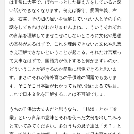
は非常に大事で、ぼわーっとした捉え方をしていると深
い話ができなくなります。例えば保守、愛国主義、右
派、右翼、その辺の違いを理解していない人とその手の
話をしてもわけがわかりませんよね。こういうそれぞれ
の言葉を理解してまぜこぜにしないところに文化や思想
の基盤があるはずで、これを理解できないと文化や思想
さえ理解できないということが起こる。それだけ言葉っ
て大事なはずで、国語力が低下すると何がまずいのか、
どういうことが起きるのか簡単に想像できると思いま
す。まさにそれが海外育ちの子供達の問題でもありま
す。そこそこ日本語がわかっても深い話はまるで駄目。
これで日本文化を理解することは不可能でしょ。
うちの子供は大丈夫だと思うなら、「枯淡」とか「冷
厳」という言葉の意味とそれを使った文例を出してみろ
と聞いてみてください。多分うちの息子達は「え？」と
言って終わりのはず。うーむ、これって日本育ちでも今