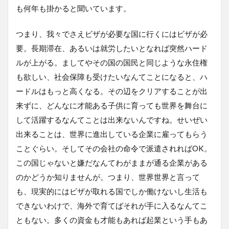
も何年も掛かると聞いています。
つまり、我々でさえビザが必要な国に行くにはビザが必
要。長期滞在、あるいは就労したいとなれば突然ハード
ルが上がる。ましてやその国の国民と同じような永住権
も欲しい、社会保障も受けたいなんてことになると、ハ
ードルはもっと高くなる。その辺をクリアすることが出
来ずに、どんなに才能ある子供に育っても世界を舞台に
して活躍するなんてことは出来ないんですね。せいぜい
出来ることは、世界に進出している企業に雇ってもらう
ことぐらい。そしてその会社の命令で派遣されればOK。
この国じゃないと嫌だなんてわがままが通る企業がある
のかどうか知りませんが。つまり、世界世界と言って
も、現実的にはビザが取れる国でしか働けないし生活も
できないわけで、海外で育てばそれが手に入るなんてこ
ともない。多くの資金も才能もあれば起業という手もあ