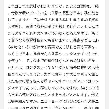
これはこれで意味がわかりますが、たとえば留学に一緒
に母親が着いていくのを（生活の基盤は日本）移住だと
してしまうと、では子供の教育の為に仕事も止めて資産
も整理し、家族で海外に拠点を移して住むことをなんて
言うのか？それとの区別がつかなくなるんですよ。あえ
て言うなら教育移住とでも言いますか、拠点がどこにあ
るのかというのがわかる言葉である移住と言う言葉を、
あくまで日本に拠点がある留学やロングステイでもそれ
を使うと、では今までの移住はなんと言えば良いのか。
たとえば、ロングステイで３年ぐらい海外に住むのは移
住と呼んでしまうと、海外に骨をうずめるつもりで渡る
人たちの行動をなんと呼ぶんです？ロングステイはロン
グステイであって、移住じゃないんですね。私はこの辺
の言葉の使い方はちゃんとするべきだと思います。例え
ば駐在組みですが、ニューヨークに転勤になったのをニ
ューヨークに移住しますとは言わないでしょ。それと同