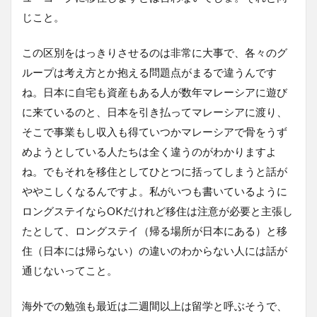
じこと。
この区別をはっきりさせるのは非常に大事で、各々のグ
ループは考え方とか抱える問題点がまるで違うんです
ね。日本に自宅も資産もある人が数年マレーシアに遊び
に来ているのと、日本を引き払ってマレーシアに渡り、
そこで事業もし収入も得ていつかマレーシアで骨をうず
めようとしている人たちは全く違うのがわかりますよ
ね。でもそれを移住としてひとつに括ってしまうと話が
ややこしくなるんですよ。私がいつも書いているように
ロングステイならOKだけれど移住は注意が必要と主張し
たとして、ロングステイ（帰る場所が日本にある）と移
住（日本には帰らない）の違いのわからない人には話が
通じないってこと。
海外での勉強も最近は二週間以上は留学と呼ぶそうで、