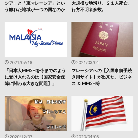
シア」と「東マレーシア」とい
大規模な地滑り。２１人死亡。
う離れた地域が一つの国なのか
行方不明者多数。
2021/09/18
2021/03/04
「日本人MM2Hを今までのよう
マレーシアへの【入国事前手続
に受け入れるのは【国家安全保
き用サイト】が出来た。ビジネ
障に関わる大きな問題】」
ス ＆ MM2H等
2020/12/07
2020/04/08