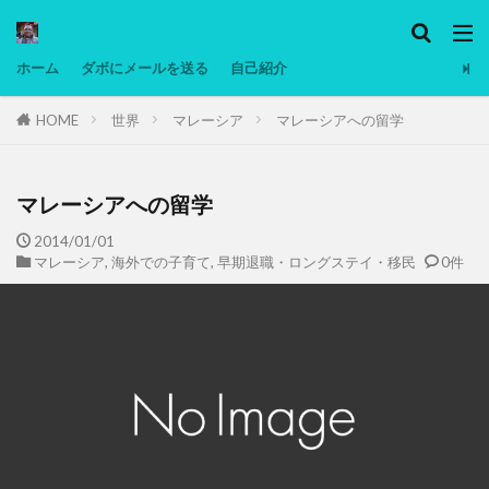
カテゴリー
ホーム
ダボにメールを送る
自己紹介
HOME
世界
マレーシア
マレーシアへの留学
タグ
Ninjatrader
PC
グリグリ画像
マレーシア動画
ヨーグルト
低温調理・スロークッカー
低糖質ダイエ
マレーシアへの留学
備忘録
動画
日本人村社会
脱水シート
2014/01/01
マレーシア
,
海外での子育て
,
早期退職・ロングステイ・移民
0件
検索