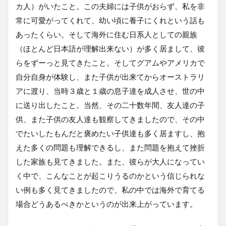
カ人）がいたこと。この夫婦には子供がおらず、私を非
常に可愛がってくれて、幼い頃に養子にくれという話も
あったくらい。そして海外に住む日系人としての親族
（ほとんど日本語が理解出来ない）が多く居まして、彼
らをずーっと見てきたこと。そしてグアムやアメリカで
自分自身が体験し、また子供が出来てからオーストラリ
アに渡り、当時３歳と１歳の息子達を成人させ、世の中
に送り出したこと。当然、その二十数年間、友人達の子
供、また子供の友人達も観察してきましたので、その中
でたいしたもんだと褒めたい子供達も多く居ますし、抱
えた多くの問題も理解できるし、また問題を抱えて挫折
した家族も見てきました。また、彼らが大人になってい
く中で、こんなことが起こりうるのかという信じられな
い例も多く見てきましたので、私の中では海外で育てる
場合どうあるべきかというのが出来上がっています。