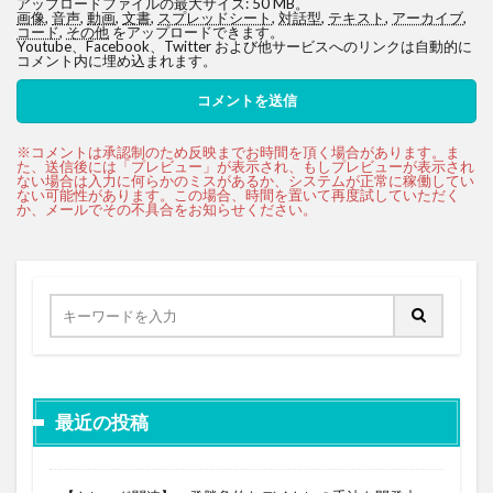
アップロードファイルの最大サイズ: 50 MB。
画像
,
音声
,
動画
,
文書
,
スプレッドシート
,
対話型
,
テキスト
,
アーカイブ
,
コード
,
その他
をアップロードできます。
Youtube、Facebook、Twitter および他サービスへのリンクは自動的に
コメント内に埋め込まれます。
最近の投稿