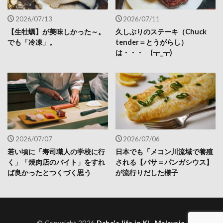
2026/07/13
2026/07/11
【生牡蠣】が美味しかった～。
久しぶりのステーキ（Chuck
でも「冷凍」。
tender＝とうがらし）
は・・・ (┰_┰)
2026/07/07
2026/07/06
若い頃に「寿司職人の学校に行
日本でも「メコン川流域で養殖
く」「焼肉店のバイト」をすれ
される【バサ＝パンガシウス】
ば良かったとつくづく思う
が流行りだした様子
© Copyright 2026
Dabo's life in KL, Malaysia
.