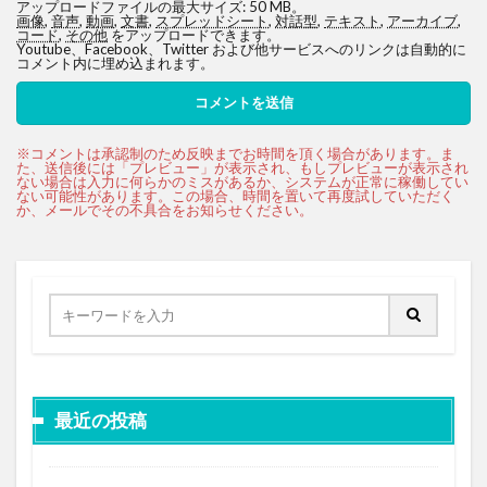
アップロードファイルの最大サイズ: 50 MB。
画像
,
音声
,
動画
,
文書
,
スプレッドシート
,
対話型
,
テキスト
,
アーカイブ
,
コード
,
その他
をアップロードできます。
Youtube、Facebook、Twitter および他サービスへのリンクは自動的に
コメント内に埋め込まれます。
最近の投稿