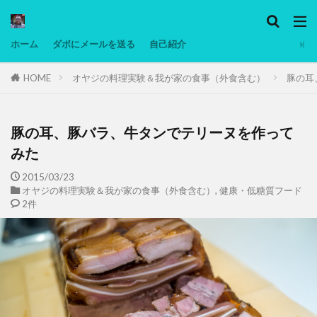
カテゴリー
ホーム
ダボにメールを送る
自己紹介
HOME
オヤジの料理実験＆我が家の食事（外食含む）
豚の耳
タグ
Ninjatrader
PC
グリグリ画像
マレーシア動画
ヨーグルト
豚の耳、豚バラ、牛タンでテリーヌを作って
低温調理・スロークッカー
低糖質ダイエット
みた
備忘録
動画
日本人村社会
脱水シート
2015/03/23
オヤジの料理実験＆我が家の食事（外食含む）
,
健康・低糖質フード
2件
検索