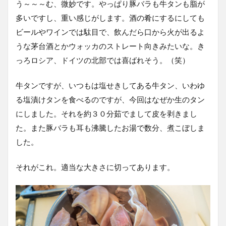
う～～～む、微妙です。やっぱり豚バラも牛タンも脂が
多いですし、重い感じがします。酒の肴にするにしても
ビールやワインでは駄目で、飲んだら口から火が出るよ
うな茅台酒とかウォッカのストレート向きみたいな。き
っろロシア、ドイツの北部では喜ばれそう。（笑）
牛タンですが、いつもは塩せきしてある牛タン、いわゆ
る塩漬けタンを食べるのですが、今回はなぜか生のタン
にしました。それを約３０分茹でまして皮を剥きまし
た。また豚バラも耳も沸騰したお湯で数分、煮こぼしま
した。
それがこれ。適当な大きさに切ってあります。