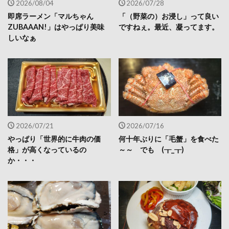
2026/08/04
2026/07/28
即席ラーメン「マルちゃん
「（野菜の）お浸し」って良い
ZUBAAAN!」はやっぱり美味
ですねぇ。最近、凝ってます。
しいなぁ
2026/07/21
2026/07/16
やっぱり「世界的に牛肉の価
何十年ぶりに「毛蟹」を食べた
格」が高くなっているの
～～ でも (┰_┰)
か・・・