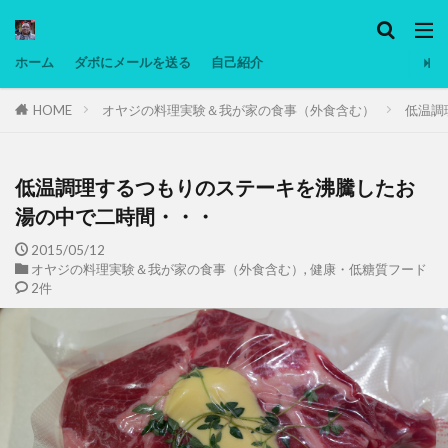
カテゴリー
ホーム
ダボにメールを送る
自己紹介
HOME
オヤジの料理実験＆我が家の食事（外食含む）
低温調
タグ
Ninjatrader
PC
グリグリ画像
マレーシア動画
ヨーグルト
低温調理するつもりのステーキを沸騰したお
低温調理・スロークッカー
低糖質ダイエット
湯の中で二時間・・・
備忘録
動画
日本人村社会
脱水シート
2015/05/12
オヤジの料理実験＆我が家の食事（外食含む）
,
健康・低糖質フード
2件
検索