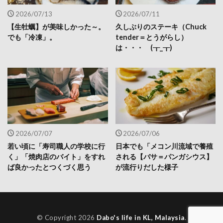
2026/07/13
2026/07/11
【生牡蠣】が美味しかった～。
久しぶりのステーキ（Chuck
でも「冷凍」。
tender＝とうがらし）
は・・・ (┰_┰)
2026/07/07
2026/07/06
若い頃に「寿司職人の学校に行
日本でも「メコン川流域で養殖
く」「焼肉店のバイト」をすれ
される【バサ＝パンガシウス】
ば良かったとつくづく思う
が流行りだした様子
© Copyright 2026
Dabo's life in KL, Malaysia
.