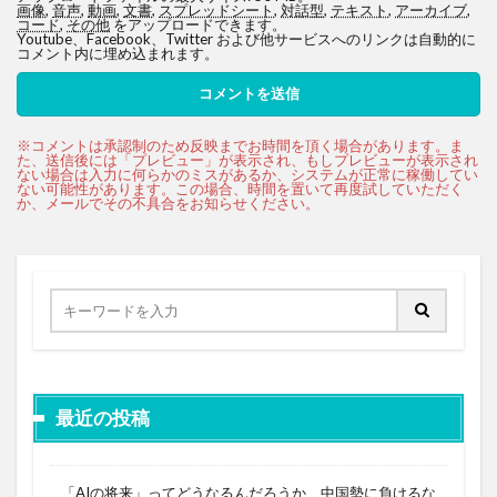
画像
,
音声
,
動画
,
文書
,
スプレッドシート
,
対話型
,
テキスト
,
アーカイブ
,
コード
,
その他
をアップロードできます。
Youtube、Facebook、Twitter および他サービスへのリンクは自動的に
コメント内に埋め込まれます。
最近の投稿
「AIの将来」ってどうなるんだろうか 中国勢に負けるな