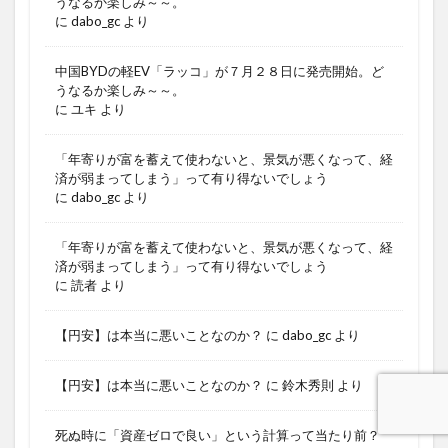
うなるか楽しみ～～。
に
dabo_gc
より
中国BYDの軽EV「ラッコ」が７月２８日に発売開始。ど
うなるか楽しみ～～。
に
ユキ
より
「年寄りが富を蓄えて使わないと、景気が悪くなって、経
済が弱まってしまう」って有り得ないでしょう
に
dabo_gc
より
「年寄りが富を蓄えて使わないと、景気が悪くなって、経
済が弱まってしまう」って有り得ないでしょう
に
読者
より
【円安】は本当に悪いことなのか？
に
dabo_gc
より
【円安】は本当に悪いことなのか？
に
鈴木秀則
より
死ぬ時に「資産ゼロで良い」という計算って当たり前？