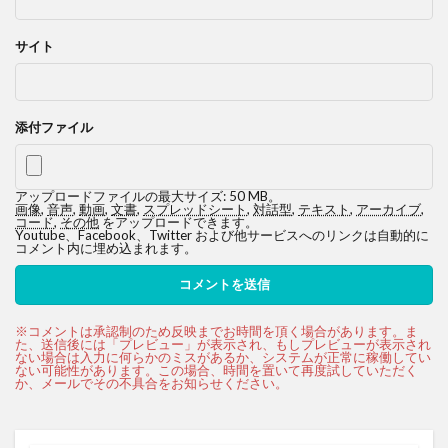
サイト
添付ファイル
アップロードファイルの最大サイズ: 50 MB。
画像
,
音声
,
動画
,
文書
,
スプレッドシート
,
対話型
,
テキスト
,
アーカイブ
,
コード
,
その他
をアップロードできます。
Youtube、Facebook、Twitter および他サービスへのリンクは自動的に
コメント内に埋め込まれます。