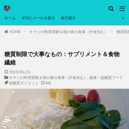
カテゴリー
ホーム
ダボにメールを送る
自己紹介
HOME
オヤジの料理実験＆我が家の食事（外食含む）
糖質制
タグ
Ninjatrader
PC
グリグリ画像
マレーシア動画
ヨーグルト
糖質制限で大事なもの：サプリメント＆食物
低温調理・スロークッカー
低糖質ダイエット
繊維
備忘録
動画
日本人村社会
脱水シート
2015/05/23
オヤジの料理実験＆我が家の食事（外食含む）
,
健康・低糖質フード
低糖質ダイエット
4件
検索