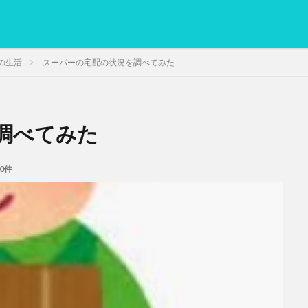
の生活
スーパーの宅配の状況を調べてみた
調べてみた
PC
グリグリ画像
マレーシア動画
ヨーグルト
低温調理・ス
備忘録
動画
日本人村社会
脱水シート
0件
検索