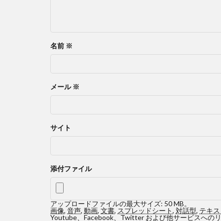
名前
※
メール
※
サイト
添付ファイル
アップロードファイルの最大サイズ: 50 MB。
画像
,
音声
,
動画
,
文書
,
スプレッドシート
,
対話型
,
テキス
Youtube、Facebook、Twitter および他サ