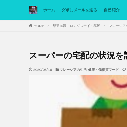
ホーム
ダボにメールを送る
自己紹介
カテゴリー
HOME
早期退職・ロングステイ・移民
マレーシア
タグ
スーパーの宅配の状況を
Ninjatrader
低糖質ダイエット
2020/03/18
マレーシアの生活
,
健康・低糖質フード