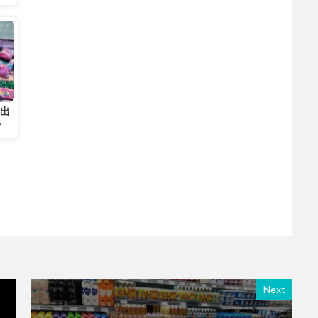
に出
・
Next