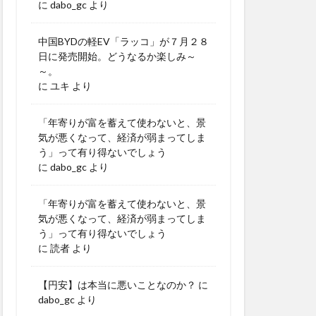
に
dabo_gc
より
中国BYDの軽EV「ラッコ」が７月２８
日に発売開始。どうなるか楽しみ～
～。
に
ユキ
より
「年寄りが富を蓄えて使わないと、景
気が悪くなって、経済が弱まってしま
う」って有り得ないでしょう
に
dabo_gc
より
「年寄りが富を蓄えて使わないと、景
気が悪くなって、経済が弱まってしま
う」って有り得ないでしょう
に
読者
より
【円安】は本当に悪いことなのか？
に
dabo_gc
より